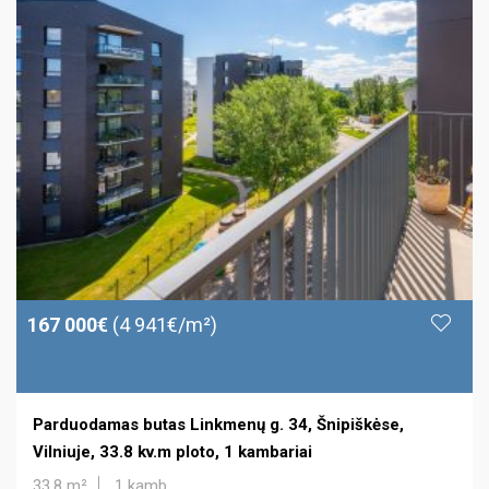
167 000€
(4 941€/m²)
Parduodamas butas Linkmenų g. 34, Šnipiškėse,
Vilniuje, 33.8 kv.m ploto, 1 kambariai
33.8 m²
1 kamb.