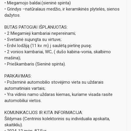
• Miegamojo baldai.(sieninė spinta)
• Grindys –natūralaus medžio, ir keramikinės plytelės, sienos
dažytos.
BUTAS PATOGIAI IŠPLANUOTAS:
• 2 Miegamieji kambariai nepereinami;
• Svetainė sujungta su virtuve;
• Erdvi lodžiją (11 kv. m) į saulėtą pietinę pusę;
• 2 vonios kambariai, WC, ( dušo kabina-vonia, skalbimo
mašina);
• Prieškambaris (Sieninė spinta).
PARKAVIMAS:
• Požeminė automobilio stovėjimo vieta su uždarais
automatiniais vartais;
• Yra vidinis namo uždaras kiemas, kuriame visada rasite
automobiliui vietos.
KOMUNIKACIJOS IR KITA INFORMACIJA:
Šildymas (Centrinis kolektorinis su individualia apskaita,
skaitikliu).