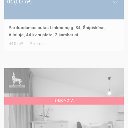
0€
(0€/m²)
Parduodamas butas Linkmenų g. 34, Šnipiškėse,
Vilniuje, 44 kv.m ploto, 2 kambariai
44.0 m²
2 kamb.
IŠNUOMOTA!