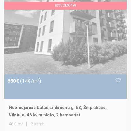
IŠNUOMOTA!
650€
(14€/m²)
Nuomojamas butas Linkmenų g. 58, Šnipiškėse,
Vilniuje, 46 kv.m ploto, 2 kambariai
46.0 m²
2 kamb.