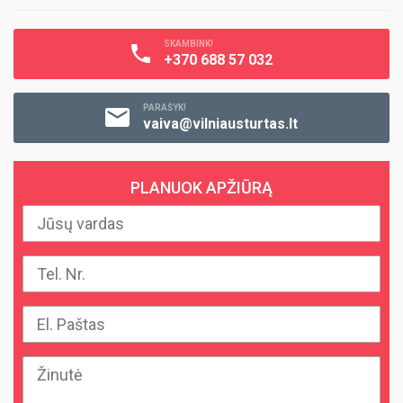
SKAMBINK!
+370 688 57 032
PARAŠYK!
vaiva@vilniausturtas.lt
PLANUOK APŽIŪRĄ