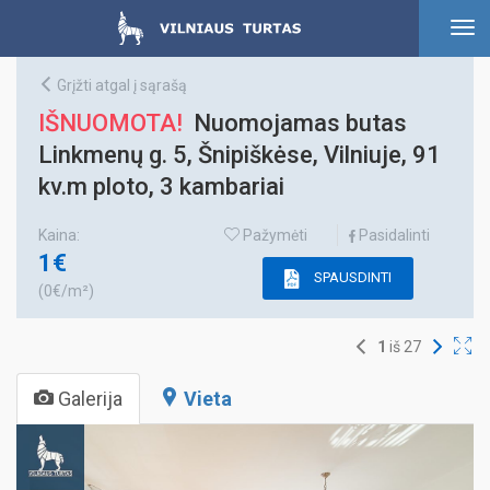
To
nav
Grįžti atgal į sąrašą
IŠNUOMOTA!
Nuomojamas butas
Linkmenų g. 5, Šnipiškėse, Vilniuje, 91
kv.m ploto, 3 kambariai
Kaina:
Pažymėti
Pasidalinti
1€
SPAUSDINTI
(0€/m²)
1
iš
27
Galerija
Vieta