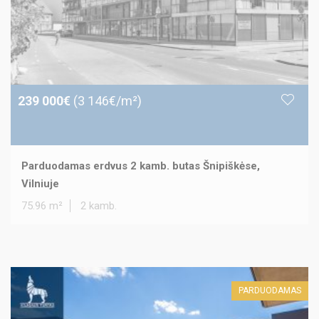
239 000€
(3 146€/m²)
Parduodamas erdvus 2 kamb. butas Šnipiškėse,
Vilniuje
75.96 m²
2 kamb.
PARDUODAMAS