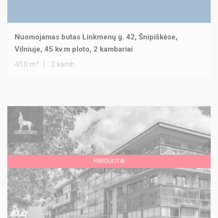
Nuomojamas butas Linkmenų g. 42, Šnipiškėse,
Vilniuje, 45 kv.m ploto, 2 kambariai
45.0 m²
2 kamb.
PARDUOTA!