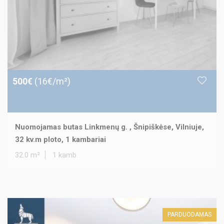
500€
(16€/m²)
Nuomojamas butas Linkmenų g. , Šnipiškėse, Vilniuje,
32 kv.m ploto, 1 kambariai
32.0 m²
1 kamb.
PARDUODAMAS