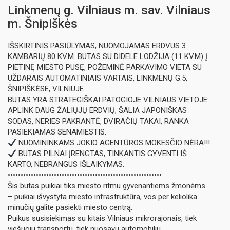
Linkmenų g. Vilniaus m. sav. Vilniaus
m. Šnipiškės
IŠSKIRTINIS PASIŪLYMAS, NUOMOJAMAS ERDVUS 3
KAMBARIŲ 80 KV.M. BUTAS SU DIDELE LODŽIJA (11 KV.M) Į
PIETINĘ MIESTO PUSĘ, POŽEMINĖ PARKAVIMO VIETA SU
UŽDARAIS AUTOMATINIAIS VARTAIS, LINKMENŲ G.5,
ŠNIPIŠKĖSE, VILNIUJE.
BUTAS YRA STRATEGIŠKAI PATOGIOJE VILNIAUS VIETOJE:
APLINK DAUG ŽALIŲJŲ ERDVIŲ, ŠALIA JAPONIŠKAS
SODAS, NERIES PAKRANTĖ, DVIRAČIŲ TAKAI, RANKA
PASIEKIAMAS SENAMIESTIS.
NUOMININKAMS JOKIO AGENTŪROS MOKESČIO NĖRA!!!
BUTAS PILNAI ĮRENGTAS, TINKANTIS GYVENTI IŠ
KARTO, NEBRANGUS IŠLAIKYMAS.
••••••••••••••••••••••••••••••••••••••••••••••••••••••••••••
Šis butas puikiai tiks miesto ritmu gyvenantiems žmonėms
– puikiai išvystyta miesto infrastruktūra, vos per keliolika
minučių galite pasiekti miesto centrą.
Puikus susisiekimas su kitais Vilniaus mikrorajonais, tiek
viešuoju transportu, tiek nuosavu automobiliu.