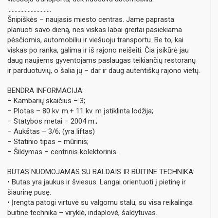
…………………………
Šnipiškės – naujasis miesto centras. Jame paprasta
planuoti savo dieną, nes viskas labai greitai pasiekiama
pėsčiomis, automobiliu ir viešuoju transportu. Be to, kai
viskas po ranka, galima ir iš rajono neišeiti. Čia įsikūrė jau
daug naujiems gyventojams paslaugas teikiančių restoranų
ir parduotuvių, o šalia jų – dar ir daug autentiškų rajono vietų.
BENDRA INFORMACIJA:
– Kambarių skaičius – 3;
– Plotas – 80 kv. m.+ 11 kv. m įstiklinta lodžija;
– Statybos metai – 2004 m.;
– Aukštas – 3/6; (yra liftas)
– Statinio tipas – mūrinis;
– Šildymas – centrinis kolektorinis.
BUTAS NUOMOJAMAS SU BALDAIS IR BUITINE TECHNIKA:
• Butas yra jaukus ir šviesus. Langai orientuoti į pietinę ir
šiaurinę pusę.
• Įrengta patogi virtuvė su valgomu stalu, su visa reikalinga
buitine technika – viryklė, indaplovė, šaldytuvas.