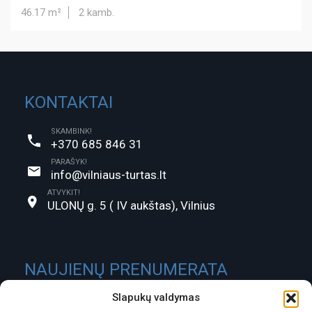
46.17 m²
2 kamb.
KONTAKTAI
SKAMBINK!
+370 685 846 31
PARAŠYK!
info@vilniaus-turtas.lt
ATVYKIT!
ULONŲ g. 5 ( IV aukštas), Vilnius
NAUJIENŲ PRENUMERATA
Slapukų valdymas