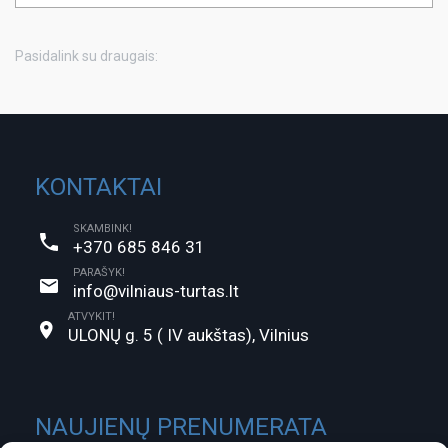
Pasidalink su draugais:
KONTAKTAI
SKAMBINK!
+370 685 846 31
PARAŠYK!
info@vilniaus-turtas.lt
ATVYKIT!
ULONŲ g. 5 ( IV aukštas), Vilnius
NAUJIENŲ PRENUMERATA