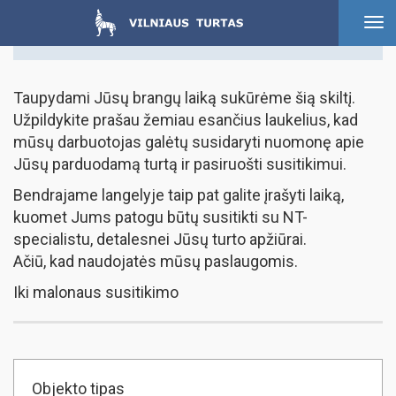
To
Norintiems parduoti
nav
Taupydami Jūsų brangų laiką sukūrėme šią skiltį.
Užpildykite prašau žemiau esančius laukelius, kad
mūsų darbuotojas galėtų susidaryti nuomonę apie
Jūsų parduodamą turtą ir pasiruošti susitikimui.
Bendrajame langelyje taip pat galite įrašyti laiką,
kuomet Jums patogu būtų susitikti su NT-
specialistu, detalesnei Jūsų turto apžiūrai.
Ačiū, kad naudojatės mūsų paslaugomis.
Iki malonaus susitikimo
Objekto tipas