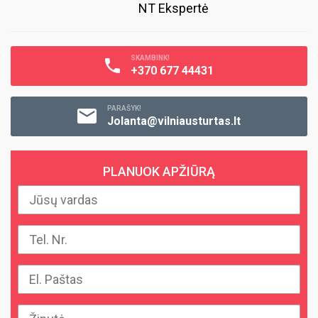
NT Ekspertė
SKAMBINK!
+370 677 44431
PARAŠYK!
Jolanta@vilniausturtas.lt
PLANUOK APŽIŪRĄ