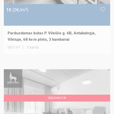
1€
(0€/m²)
Parduodamas butas P. Vileišio g. 6B, Antakalnyje,
Vilniuje, 68 kv.m ploto, 3 kambariai
68.0 m²
3 kamb.
IŠNUOMOTA!