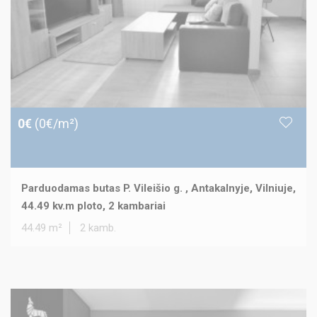
0€
(0€/m²)
Parduodamas butas P. Vileišio g. , Antakalnyje, Vilniuje,
44.49 kv.m ploto, 2 kambariai
44.49 m²
2 kamb.