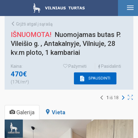
To
nav
Grįžti atgal į sąrašą
IŠNUOMOTA!
Nuomojamas butas P.
Vileišio g. , Antakalnyje, Vilniuje, 28
kv.m ploto, 1 kambariai
Kaina:
Pažymėti
Pasidalinti
470€
SPAUSDINTI
(17€/m²)
1
iš
18
Galerija
Vieta