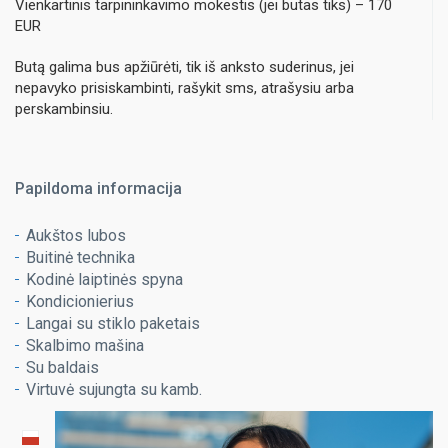
Vienkartinis tarpininkavimo mokestis (jei butas tiks) – 170
EUR
Butą galima bus apžiūrėti, tik iš anksto suderinus, jei
nepavyko prisiskambinti, rašykit sms, atrašysiu arba
perskambinsiu.
Papildoma informacija
Aukštos lubos
Buitinė technika
Kodinė laiptinės spyna
Kondicionierius
Langai su stiklo paketais
Skalbimo mašina
Su baldais
Virtuvė sujungta su kamb.