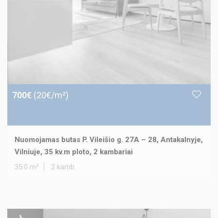
700€
(20€/m²)
Nuomojamas butas P. Vileišio g. 27A – 28, Antakalnyje,
Vilniuje, 35 kv.m ploto, 2 kambariai
35.0 m²
2 kamb.