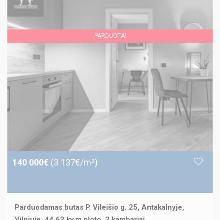
PARDUOTA!
140 000€
(3 137€/m²)
Parduodamas butas P. Vileišio g. 25, Antakalnyje,
Vilniuje, 44.63 kv.m ploto, 3 kambariai