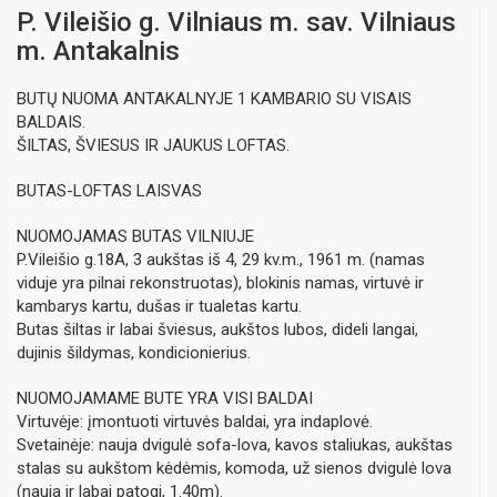
P. Vileišio g. Vilniaus m. sav. Vilniaus
m. Antakalnis
BUTŲ NUOMA ANTAKALNYJE 1 KAMBARIO SU VISAIS
BALDAIS.
ŠILTAS, ŠVIESUS IR JAUKUS LOFTAS.
BUTAS-LOFTAS LAISVAS
NUOMOJAMAS BUTAS VILNIUJE
P.Vileišio g.18A, 3 aukštas iš 4, 29 kv.m., 1961 m. (namas
viduje yra pilnai rekonstruotas), blokinis namas, virtuvė ir
kambarys kartu, dušas ir tualetas kartu.
Butas šiltas ir labai šviesus, aukštos lubos, dideli langai,
dujinis šildymas, kondicionierius.
NUOMOJAMAME BUTE YRA VISI BALDAI
Virtuvėje: įmontuoti virtuvės baldai, yra indaplovė.
Svetainėje: nauja dvigulė sofa-lova, kavos staliukas, aukštas
stalas su aukštom kėdėmis, komoda, už sienos dvigulė lova
(nauja ir labai patogi, 1.40m).