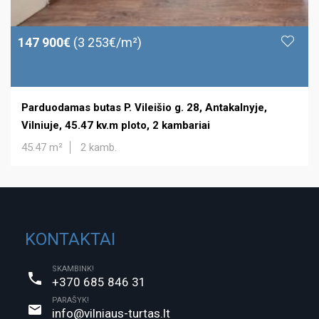
147 900€
(3 253€/m²)
Parduodamas butas P. Vileišio g. 28, Antakalnyje,
Vilniuje, 45.47 kv.m ploto, 2 kambariai
45.47 m²
2 kamb.
KONTAKTAI
SKAMBINK!
+370 685 846 31
PARAŠYK!
info@vilniaus-turtas.lt