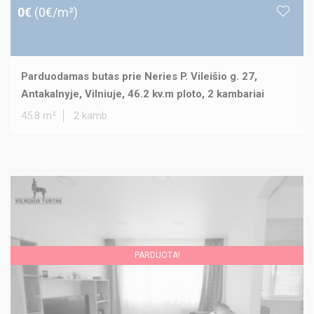
0€
(0€/m²)
Parduodamas butas prie Neries P. Vileišio g. 27,
Antakalnyje, Vilniuje, 46.2 kv.m ploto, 2 kambariai
45.8 m²
2 kamb.
PARDUOTA!