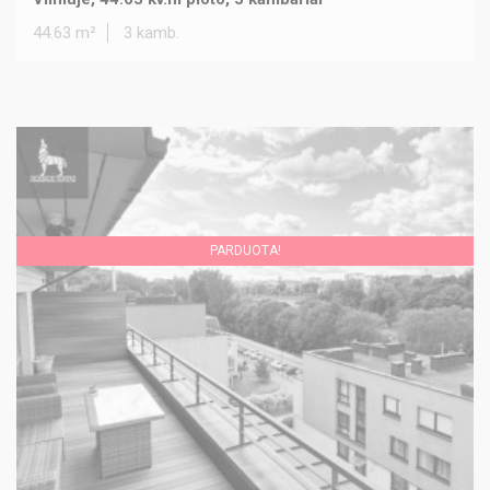
44.63 m²
3 kamb.
PARDUOTA!