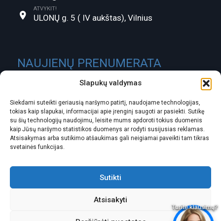
ATVYKIT!
ULONŲ g. 5 ( IV aukštas), Vilnius
NAUJIENŲ PRENUMERATA
Slapukų valdymas
Siekdami suteikti geriausią naršymo patirtį, naudojame technologijas,
tokias kaip slapukai, informacijai apie įrenginį saugoti ar pasiekti. Sutikę
su šių technologijų naudojimu, leisite mums apdoroti tokius duomenis
kaip Jūsų naršymo statistikos duomenys ar rodyti susijusias reklamas.
Atsisakymas arba sutikimo atšaukimas gali neigiamai paveikti tam tikras
svetainės funkcijas.
ĮMONĖS KODAS:
301488580
PVM MOKĖTOJO KODAS:
LT100003826418
Sutikti
ATSISKAITOMOJI SĄSKAITA:
Atsisakyti
LT337300010104819796 SwedBank