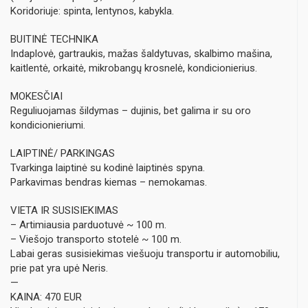
Koridoriuje: spinta, lentynos, kabykla.
BUITINĖ TECHNIKA
Indaplovė, gartraukis, mažas šaldytuvas, skalbimo mašina,
kaitlentė, orkaitė, mikrobangų krosnelė, kondicionierius.
MOKESČIAI
Reguliuojamas šildymas – dujinis, bet galima ir su oro
kondicionieriumi.
LAIPTINĖ/ PARKINGAS
Tvarkinga laiptinė su kodinė laiptinės spyna.
Parkavimas bendras kiemas – nemokamas.
VIETA IR SUSISIEKIMAS
– Artimiausia parduotuvė ~ 100 m.
– Viešojo transporto stotelė ~ 100 m.
Labai geras susisiekimas viešuoju transportu ir automobiliu,
prie pat yra upė Neris.
—
KAINA: 470 EUR