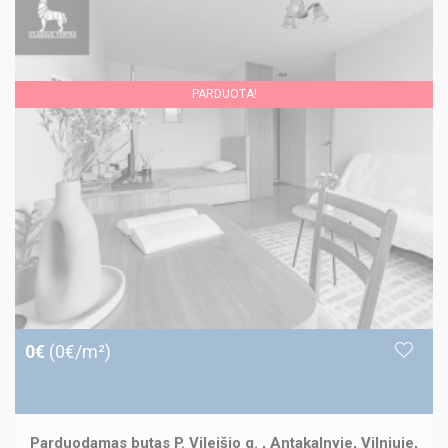
PARDUOTA!
0€
(0€/m²)
Parduodamas butas P. Vileišio g. , Antakalnyje, Vilniuje,