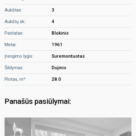
Aukštas:
3
Aukštų sk.:
4
Pastatas:
Blokinis
Metai:
1961
Įrengimo lygis:
Suremontuotas
Šildymas:
Dujinis
Plotas, m²:
28.0
Panašūs pasiūlymai: