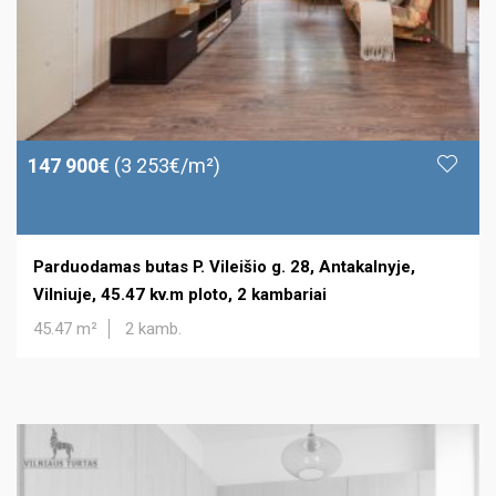
147 900€
(3 253€/m²)
Parduodamas butas P. Vileišio g. 28, Antakalnyje,
Vilniuje, 45.47 kv.m ploto, 2 kambariai
45.47 m²
2 kamb.