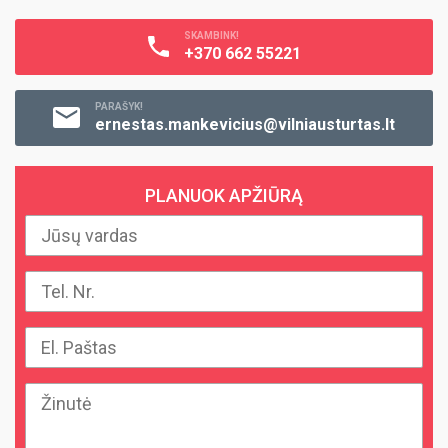
SKAMBINK!
+370 662 55221
PARAŠYK!
ernestas.mankevicius@vilniausturtas.lt
PLANUOK APŽIŪRĄ