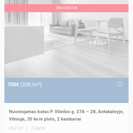
IŠNUOMOTA!
700€
(20€/m²)
Nuomojamas butas P. Vileišio g. 27A – 28, Antakalnyje,
Vilniuje, 35 kv.m ploto, 2 kambariai
35.0 m²
2 kamb.