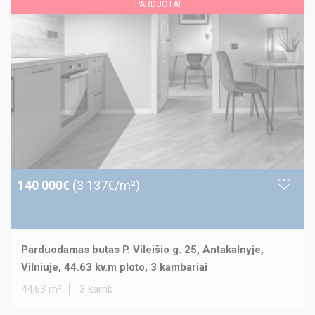
PARDUOTA!
140 000€
(3 137€/m²)
Parduodamas butas P. Vileišio g. 25, Antakalnyje,
Vilniuje, 44.63 kv.m ploto, 3 kambariai
44.63 m²
3 kamb.