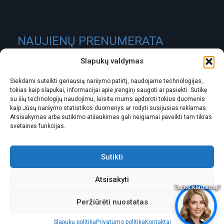
NAUJIENŲ PRENUMERATA
Slapukų valdymas
Siekdami suteikti geriausią naršymo patirtį, naudojame technologijas,
tokias kaip slapukai, informacijai apie įrenginį saugoti ar pasiekti. Sutikę
su šių technologijų naudojimu, leisite mums apdoroti tokius duomenis
kaip Jūsų naršymo statistikos duomenys ar rodyti susijusias reklamas.
Atsisakymas arba sutikimo atšaukimas gali neigiamai paveikti tam tikras
svetainės funkcijas.
ĮMONĖS KODAS:
301488580
PVM MOKĖTOJO KODAS:
LT100003826418
Sutikti
ATSISKAITOMOJI SĄSKAITA:
Atsisakyti
LT337300010104819796 SwedBank
Peržiūrėti nuostatas
© 2007-2026. vilniaus-turtas.lt. Visos teisės saugomos.
Slapukų politika
Privatumo politika
Kontaktai