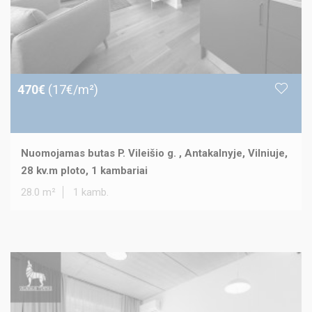
470€
(17€/m²)
Nuomojamas butas P. Vileišio g. , Antakalnyje, Vilniuje,
28 kv.m ploto, 1 kambariai
28.0 m²
1 kamb.