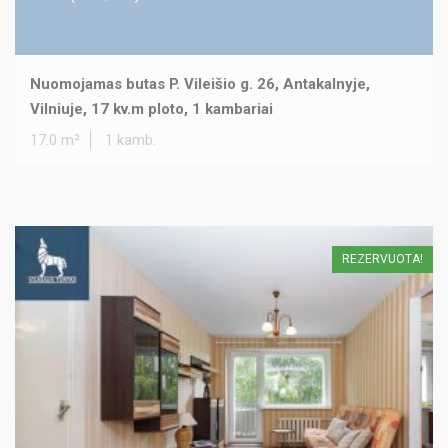
Nuomojamas butas P. Vileišio g. 26, Antakalnyje,
Vilniuje, 17 kv.m ploto, 1 kambariai
17.0 m²
1 kamb.
REZERVUOTA!