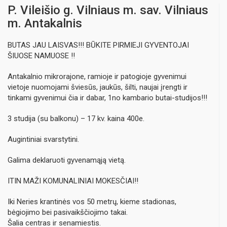
P. Vileišio g. Vilniaus m. sav. Vilniaus
m. Antakalnis
BUTAS JAU LAISVAS!!! BŪKITE PIRMIEJI GYVENTOJAI
ŠIUOSE NAMUOSE !!
Antakalnio mikrorajone, ramioje ir patogioje gyvenimui
vietoje nuomojami šviesūs, jaukūs, šilti, naujai įrengti ir
tinkami gyvenimui čia ir dabar, 1no kambario butai-studijos!!!
3 studija (su balkonu) – 17 kv. kaina 400e.
Augintiniai svarstytini.
Galima deklaruoti gyvenamąją vietą.
ITIN MAŽI KOMUNALINIAI MOKESČIAI!!
Iki Neries krantinės vos 50 metrų, kieme stadionas,
bėgiojimo bei pasivaikščiojimo takai.
Šalia centras ir senamiestis.