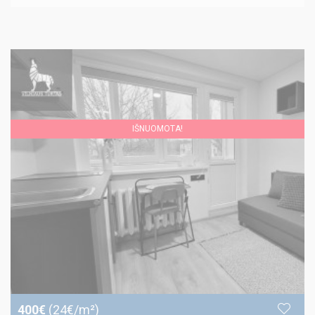
IŠNUOMOTA!
400€
(24€/m²)