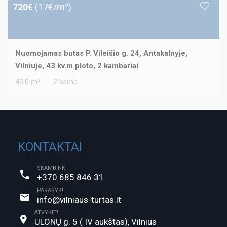
720€
(17€/m²)
Nuomojamas butas P. Vileišio g. 24, Antakalnyje,
Vilniuje, 43 kv.m ploto, 2 kambariai
43.0 m²
2 kamb.
KONTAKTAI
SKAMBINK!
+370 685 846 31
PARAŠYK!
info@vilniaus-turtas.lt
ATVYKIT!
ULONŲ g. 5 ( IV aukštas), Vilnius