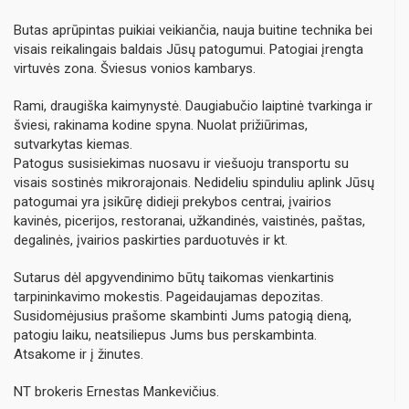
Butas aprūpintas puikiai veikiančia, nauja buitine technika bei
visais reikalingais baldais Jūsų patogumui. Patogiai įrengta
virtuvės zona. Šviesus vonios kambarys.
Rami, draugiška kaimynystė. Daugiabučio laiptinė tvarkinga ir
šviesi, rakinama kodine spyna. Nuolat prižiūrimas,
sutvarkytas kiemas.
Patogus susisiekimas nuosavu ir viešuoju transportu su
visais sostinės mikrorajonais. Nedideliu spinduliu aplink Jūsų
patogumai yra įsikūrę didieji prekybos centrai, įvairios
kavinės, picerijos, restoranai, užkandinės, vaistinės, paštas,
degalinės, įvairios paskirties parduotuvės ir kt.
Sutarus dėl apgyvendinimo būtų taikomas vienkartinis
tarpininkavimo mokestis. Pageidaujamas depozitas.
Susidomėjusius prašome skambinti Jums patogią dieną,
patogiu laiku, neatsiliepus Jums bus perskambinta.
Atsakome ir į žinutes.
NT brokeris Ernestas Mankevičius.