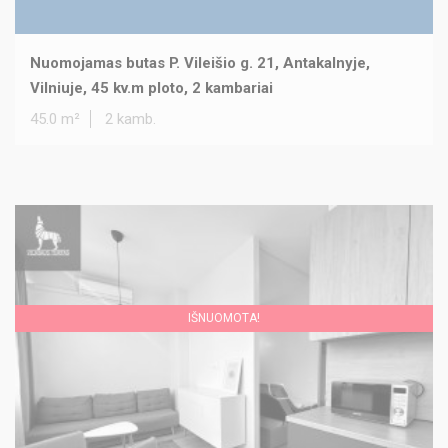
Nuomojamas butas P. Vileišio g. 21, Antakalnyje,
Vilniuje, 45 kv.m ploto, 2 kambariai
45.0 m²
2 kamb.
IŠNUOMOTA!