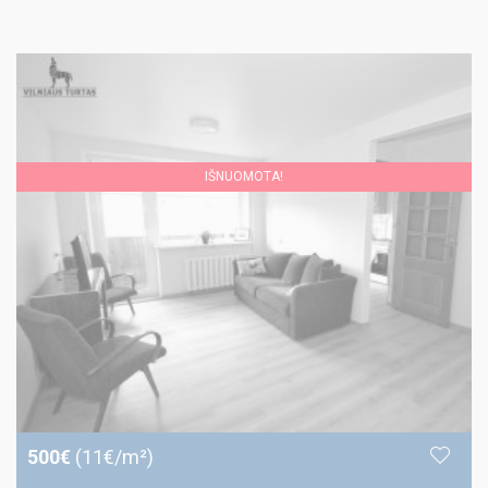
IŠNUOMOTA!
500€
(11€/m²)