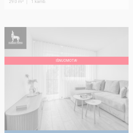
29.0 m²
1 kamb.
IŠNUOMOTA!