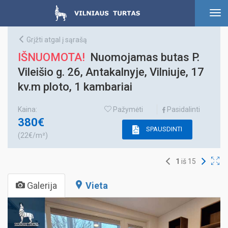
To
nav
Grįžti atgal į sąrašą
IŠNUOMOTA!
Nuomojamas butas P.
Vileišio g. 26, Antakalnyje, Vilniuje, 17
kv.m ploto, 1 kambariai
Kaina:
Pažymėti
Pasidalinti
380€
SPAUSDINTI
(22€/m²)
1
iš
15
Galerija
Vieta