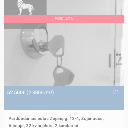
PARDUOTA!
52 500€
(2 386€/m²)
Parduodamas butas Zujūnų g. 12-4, Zujūnuose,
Vilniuje, 22 kv.m ploto, 2 kambariai