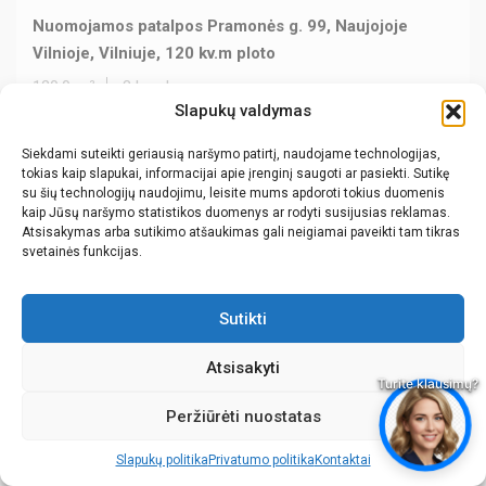
Nuomojamos patalpos Pramonės g. 99, Naujojoje
Vilnioje, Vilniuje, 120 kv.m ploto
120.0 m²
3 kamb.
Slapukų valdymas
Siekdami suteikti geriausią naršymo patirtį, naudojame technologijas,
tokias kaip slapukai, informacijai apie įrenginį saugoti ar pasiekti. Sutikę
su šių technologijų naudojimu, leisite mums apdoroti tokius duomenis
kaip Jūsų naršymo statistikos duomenys ar rodyti susijusias reklamas.
Atsisakymas arba sutikimo atšaukimas gali neigiamai paveikti tam tikras
svetainės funkcijas.
PARDUOTA!
Sutikti
Atsisakyti
Peržiūrėti nuostatas
Slapukų politika
Privatumo politika
Kontaktai