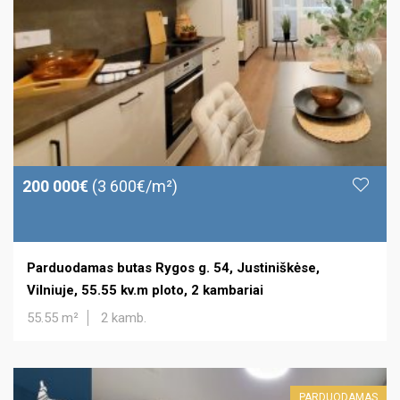
200 000€
(3 600€/m²)
Parduodamas butas Rygos g. 54, Justiniškėse,
Vilniuje, 55.55 kv.m ploto, 2 kambariai
55.55 m²
2 kamb.
PARDUODAMAS