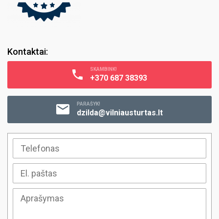
Kontaktai:
SKAMBINK!
+370 687 38393
PARAŠYK!
dzilda@vilniausturtas.lt