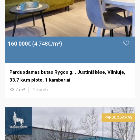
160 000€
(4 748€/m²)
Parduodamas butas Rygos g. , Justiniškėse, Vilniuje,
33.7 kv.m ploto, 1 kambariai
33.7 m²
1 kamb.
PARDUODAMAS