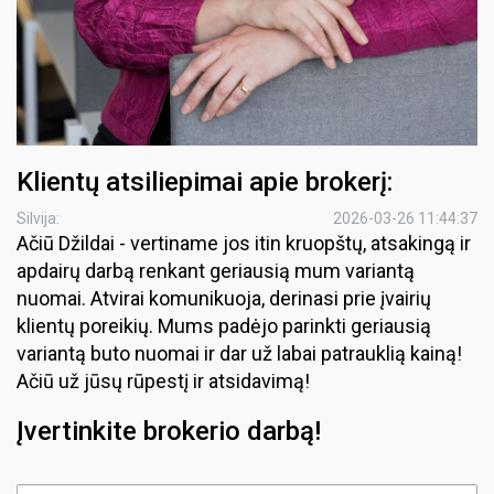
Klientų atsiliepimai apie brokerį:
Silvija:
2026-03-26 11:44:37
Ačiū Džildai - vertiname jos itin kruopštų, atsakingą ir
apdairų darbą renkant geriausią mum variantą
nuomai. Atvirai komunikuoja, derinasi prie įvairių
klientų poreikių. Mums padėjo parinkti geriausią
variantą buto nuomai ir dar už labai patrauklią kainą!
Ačiū už jūsų rūpestį ir atsidavimą!
Įvertinkite brokerio darbą!