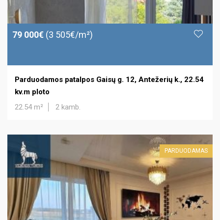
79 000€
(3 505€/m²)
Parduodamos patalpos Gaisų g. 12, Antežerių k., 22.54
kv.m ploto
22.54 m²
2 kamb.
PARDUODAMAS