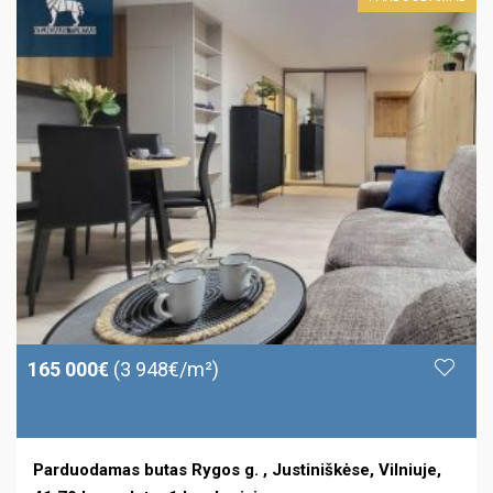
165 000€
(3 948€/m²)
Parduodamas butas Rygos g. , Justiniškėse, Vilniuje,