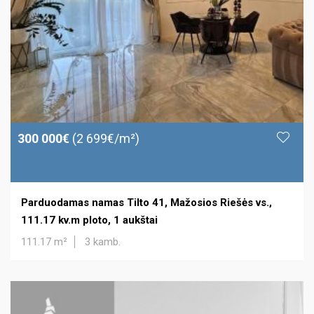
300 000€
(2 699€/m²)
Parduodamas namas Tilto 41, Mažosios Riešės vs.,
111.17 kv.m ploto, 1 aukštai
111.17 m²
3 kamb.