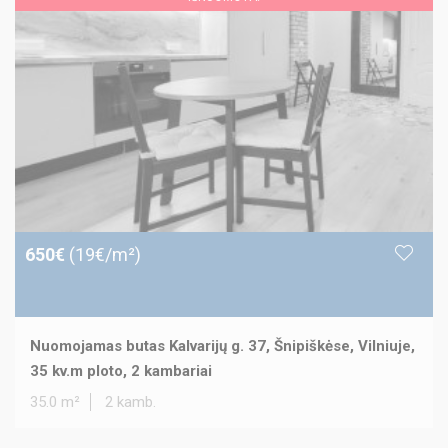
650€
(19€/m²)
Nuomojamas butas Kalvarijų g. 37, Šnipiškėse, Vilniuje,
35 kv.m ploto, 2 kambariai
35.0 m²
2 kamb.