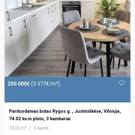
250 000€
(3 377€/m²)
Parduodamas butas Rygos g. , Justiniškėse, Vilniuje,
74.02 kv.m ploto, 3 kambariai
74.02 m²
3 kamb.