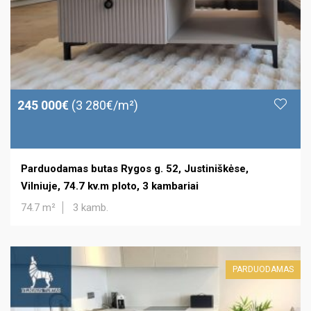
245 000€
(3 280€/m²)
Parduodamas butas Rygos g. 52, Justiniškėse,
Vilniuje, 74.7 kv.m ploto, 3 kambariai
74.7 m²
3 kamb.
PARDUODAMAS