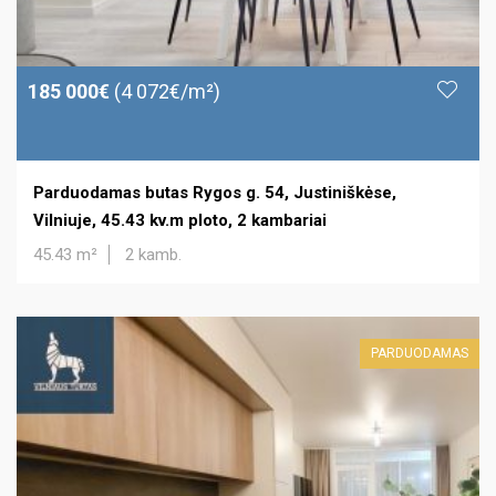
185 000€
(4 072€/m²)
Parduodamas butas Rygos g. 54, Justiniškėse,
Vilniuje, 45.43 kv.m ploto, 2 kambariai
45.43 m²
2 kamb.
PARDUODAMAS