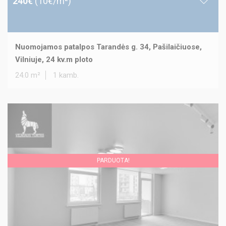
240€
(10€/m²)
Nuomojamos patalpos Tarandės g. 34, Pašilaičiuose,
Vilniuje, 24 kv.m ploto
24.0 m²
1 kamb.
PARDUOTA!