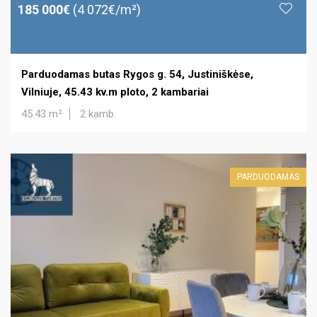
185 000€
(4 072€/m²)
Parduodamas butas Rygos g. 54, Justiniškėse,
Vilniuje, 45.43 kv.m ploto, 2 kambariai
45.43 m²
2 kamb.
PARDUODAMAS