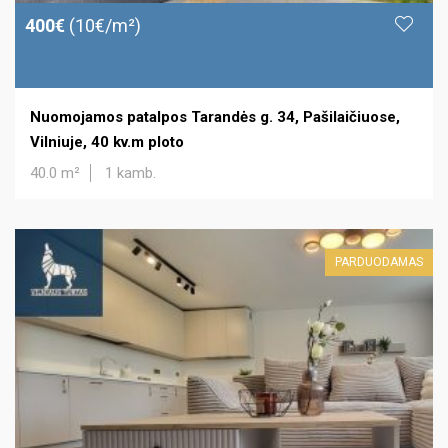
400€
(10€/m²)
Nuomojamos patalpos Tarandės g. 34, Pašilaičiuose,
Vilniuje, 40 kv.m ploto
40.0 m²
1 kamb.
PARDUODAMAS