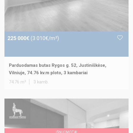
225 000€
(3 010€/m²)
Parduodamas butas Rygos g. 52, Justiniškėse,
Vilniuje, 74.76 kv.m ploto, 3 kambariai
74.76 m²
3 kamb.
IŠNUOMOTA!