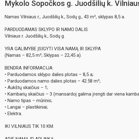
Mykolo Sopočkos g. Juodšilių k. Vilniaus
Namas Vilniaus r., Juodšilių k., Sodų g., 43 m², sklypas 8,5 a.
PARDUODAMAS SKLYPО IR NAMO DALIS
Vilniaus r. Juodšilių k., Sodų g.
YRA GALIMYBE ĮSIGYTI VISA NAMĄ IR SKLYPA
(Namas – 82,5 m²; Sklypas – 22,45 a).
BENDRA INFORMACIJA:
• Parduodamos sklypo dalies plotas – 8,5 a;
• Parduodamos namo dalies plotas – 42.58 m²;
• Aukštų skaičius – 1;
• Kambarių skaičius – 3 (mansardoj galima įrengti dar viena kambar
• Namo tipas – mūrinis;
• Langai – plastikiniai;
• Elektra.
IKI VILNIAUS TIK 10 KM.
APIE NAMĄ IR APLINKĄ: