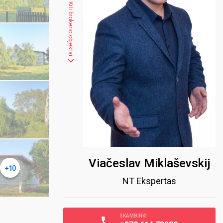
Kiti brokerio objektai
Viačeslav Miklaševskij
+10
NT Ekspertas
SKAMBINK!