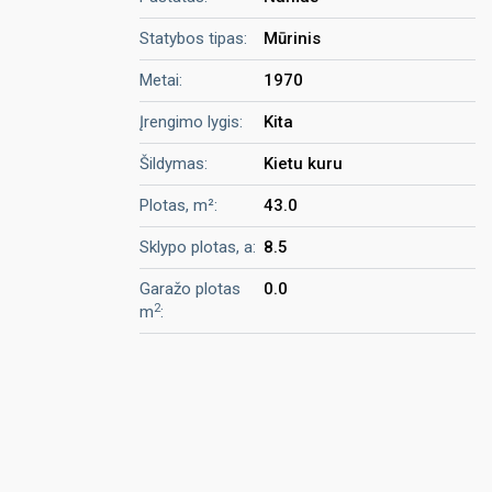
Statybos tipas:
Mūrinis
Metai:
1970
Įrengimo lygis:
Kita
Šildymas:
Kietu kuru
Plotas, m²:
43.0
Sklypo plotas, a:
8.5
Garažo plotas
0.0
2
m
: