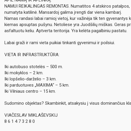
NAMUI REIKALINGAS REMONTAS. Numatitos 4 atskiros patalpos, p
numatyta katilinė. Mansardoj galima įrengti dar viena kambarį.
Namas randasi labai ramioj vietoj, kur važinėja tik ten gyvenantys k
kiemas apsuptas pušynu. Netoliese yra Juodšilių miškas. Geras p
asfaltuotu keliu. Aptverta teritorija. Yra kelėta pagalbiniu pastatu.
Labai graži ir rami vieta puikiai tinkanti gyvenimui ir poilsiui.
VIETA IR INFRASTRUKTŪRA:
Iki autobuso stotelės – 500 m.
Iki mokyklos – 2 km.
Iki lopšelio-darželio – 3 km.
Iki parduotuves „MAXIMA“ – 5 km.
Iki Vilniaus centro – 15 km.
Sudomino objektas? Skambinkit, atsakysiu į visus dominančius kl
VIAČESLAV MIKLAŠEVSKIJ
8 6 1 4 7 3 2 8 0