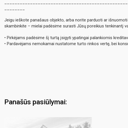
________________________________________________
________
Jeigu ieškote panašaus objekto, arba norite parduoti ar išnuomoti 
skambinkite – mielai padėsime surasti Jūsų poreikius tenkinantį va
• Pirkėjams padėsime šį turtą įsigyti ypatingai palankiomis kredit
• Pardavėjams nemokamai nustatome turto rinkos vertę, bei kons
Panašūs pasiūlymai: