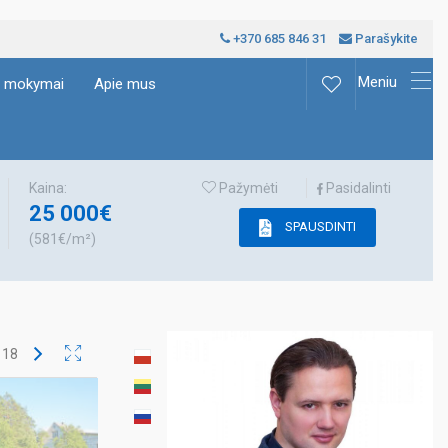
+370 685 846 31
Parašykite
Meniu
ų mokymai
Apie mus
Kaina:
Pažymėti
Pasidalinti
25 000€
SPAUSDINTI
(581€/m²)
š
18