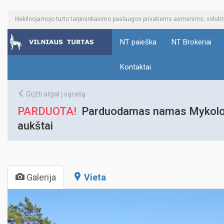
Nekilnojamojo turto tarpininkavimo paslaugos privatiems asmenims, vidu
NT paieška
NT Brokeriai
Kontaktai
Grįžti atgal į sąrašą
PARDUOTA!
Parduodamas namas Mykolo Sop
aukštai
Galerija
Vieta