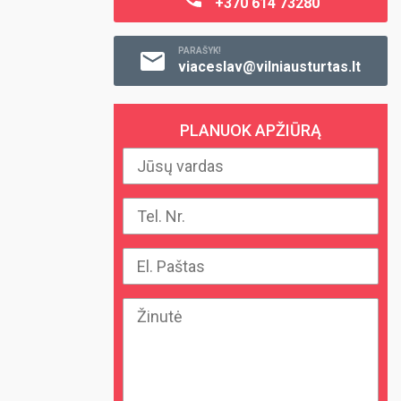
+370 614 73280
PARAŠYK!
viaceslav@vilniausturtas.lt
PLANUOK APŽIŪRĄ