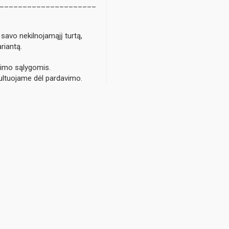
_____________________
savo nekilnojamąjį turtą,
riantą.
avimo sąlygomis.
ultuojame dėl pardavimo.