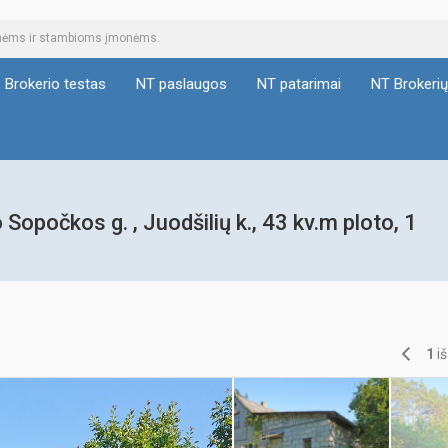
tinėms ir stambioms įmonėms.
Brokerio testas
NT paslaugos
NT patarimai
NT Brokeri
očkos g. , Juodšilių k., 43 kv.m ploto, 1
1
i