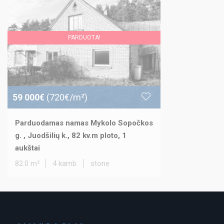
PARDUOTA!
59 000€
(720€/m²)
Parduodamas namas Mykolo Sopočkos
g. , Juodšilių k., 82 kv.m ploto, 1
aukštai
82.0 m²
4 kamb.
stone