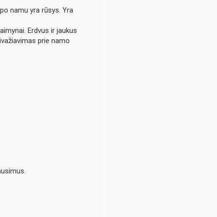
o namu yra rūsys. Yra
aimynai. Erdvus ir jaukus
rivažiavimas prie namo
ausimus.