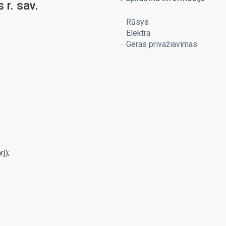
 r. sav.
Rūsys
Elektra
Geras privažiavimas
į);