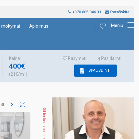
+370 685 846 31
Parašykite
Meniu
ų mokymai
Apie mus
Kaina:
Pažymėti
Pasidalinti
400€
SPAUSDINTI
(21€/m²)
š
30
Kiti brokerio objektai