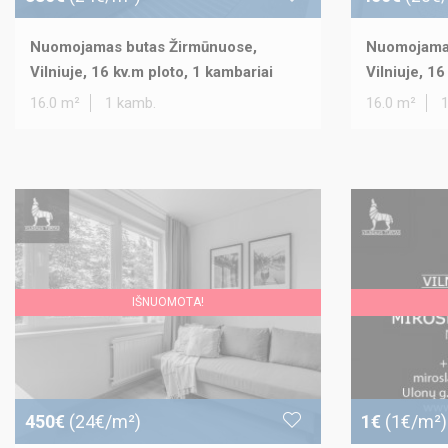
Nuomojamas butas Žirmūnuose,
Nuomojamas
Vilniuje, 16 kv.m ploto, 1 kambariai
Vilniuje, 16
16.0 m²
1 kamb.
16.0 m²
IŠNUOMOTA!
450€
(24€/m²)
1€
(1€/m²)