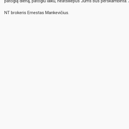
patogią dieną, patogiu laiku, neatsiliepus Jums bus perskambinta. 
NT brokeris Ernestas Mankevičius.