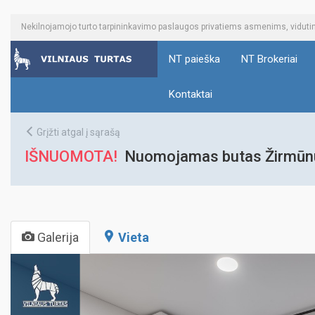
Nekilnojamojo turto tarpininkavimo paslaugos privatiems asmenims, vidu
NT paieška
NT Brokeriai
Kontaktai
Grįžti atgal į sąrašą
IŠNUOMOTA!
Nuomojamas butas Žirmūnuos
Galerija
Vieta