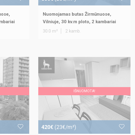
uose,
Nuomojamas butas Žirmūnuose,
ambariai
Vilniuje, 30 kv.m ploto, 2 kambariai
30.0 m²
2 kamb.
IŠNUOMOTA!
420€
(23€/m²)