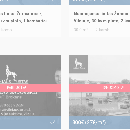
 butas Žirmūnuose,
Nuomojamas butas Žirmūn
 kv.m ploto, 1 kambariai
Vilniuje, 30 kv.m ploto, 2 k
1 kamb.
30.0 m²
2 kamb.
PARDUOTA!
IŠNUOMOTA!
300€
(27€/m²)