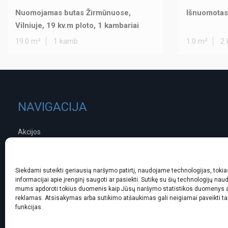
Nuomojamas butas Žirmūnuose,
Išnuomotas
Vilniuje, 19 kv.m ploto, 1 kambariai
19.0 m²
1 kamb.
1.0 m²
2 
NAVIGACIJA
Akcijos
Brokerio anketa
Norintiems parduoti
Norintiems pirkti
Siekdami suteikti geriausią naršymo patirtį, naudojame technologijas, tokias
informacijai apie įrenginį saugoti ar pasiekti. Sutikę su šių technologijų naud
Projektai
mums apdoroti tokius duomenis kaip Jūsų naršymo statistikos duomenys ar
Interjero sprendimai
reklamas. Atsisakymas arba sutikimo atšaukimas gali neigiamai paveikti ta
funkcijas.
Kitos paslaugos
Kampas.lt