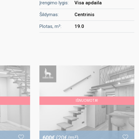
Įrengimo lygis:
Visa apdaila
Šildymas:
Centrinis
Plotas, m²:
19.0
IŠNUOMOTA!
600€
(20€/m²)