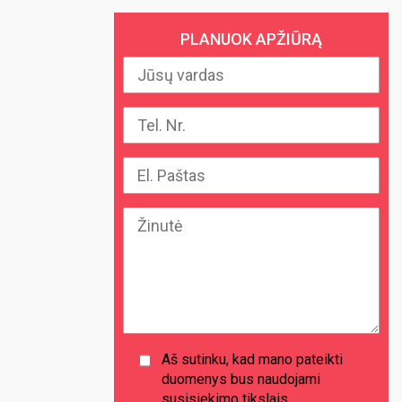
PLANUOK APŽIŪRĄ
Aš sutinku, kad mano pateikti
duomenys bus naudojami
susisiekimo tikslais.