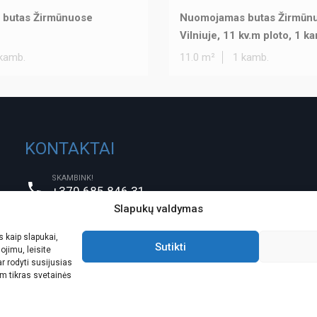
 butas Žirmūnuose
Nuomojamas butas Žirmūn
Vilniuje, 11 kv.m ploto, 1 k
kamb.
11.0 m²
1 kamb.
KONTAKTAI
SKAMBINK!
+370 685 846 31
Slapukų valdymas
PARAŠYK!
info@vilniaus-turtas.lt
 kaip slapukai,
ATVYKIT!
Sutikti
ojimu, leisite
ULONŲ g. 5 ( IV aukštas), Vilnius
 rodyti susijusias
m tikras svetainės