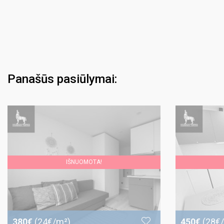
Panašūs pasiūlymai:
IŠNUOMOTA!
380€
(24€/m²)
450€
(28€