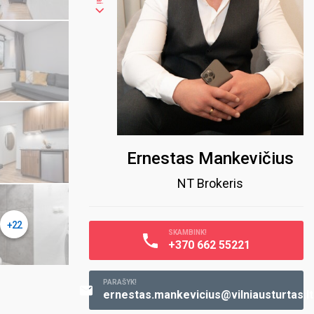
Ernestas Mankevičius
NT Brokeris
+22
SKAMBINK!
+370 662 55221
PARAŠYK!
ernestas.mankevicius@vilniausturtas.lt