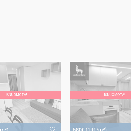
IŠNUOMOTA!
IŠNUOMOTA!
/m²)
580€
(19€/m²)