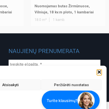
uose,
Nuomojamas butas Žirmūnuose,
ambariai
Vilniuje, 18 kv.m ploto, 1 kambariai
18.0 m²
1 kamb.
NAUJIENŲ PRENUMERATA
Atsisakyti
Peržiūrėti nuostatas
ĮMONĖS KODAS:
PVM MOKĖTOJO KODAS:
301488580
LT100003826418