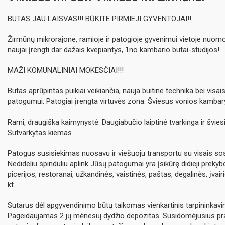
BUTAS JAU LAISVAS!!! BŪKITE PIRMIEJI GYVENTOJAI!!
Žirmūnų mikrorajone, ramioje ir patogioje gyvenimui vietoje nuomoj
naujai įrengti dar dažais kvepiantys, 1no kambario butai-studijos!
MAŽI KOMUNALINIAI MOKESČIAI!!!
Butas aprūpintas puikiai veikiančia, nauja buitine technika bei visai
patogumui. Patogiai įrengta virtuvės zona. Šviesus vonios kambar
Rami, draugiška kaimynystė. Daugiabučio laiptinė tvarkinga ir švies
Sutvarkytas kiemas.
Patogus susisiekimas nuosavu ir viešuoju transportu su visais sos
Nedideliu spinduliu aplink Jūsų patogumai yra įsikūrę didieji prekybo
picerijos, restoranai, užkandinės, vaistinės, paštas, degalinės, įvai
kt.
Sutarus dėl apgyvendinimo būtų taikomas vienkartinis tarpininkav
Pageidaujamas 2 jų mėnesių dydžio depozitas. Susidomėjusius 