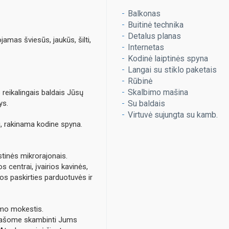
Balkonas
Buitinė technika
Detalus planas
amas šviesūs, jaukūs, šilti,
Internetas
Kodinė laiptinės spyna
Langai su stiklo paketais
Rūbinė
Skalbimo mašina
s reikalingais baldais Jūsų
ys.
Su baldais
Virtuvė sujungta su kamb.
i, rakinama kodine spyna.
tinės mikrorajonais.
s centrai, įvairios kavinės,
rios paskirties parduotuvės ir
imo mokestis.
prašome skambinti Jums