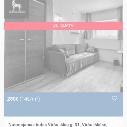
IŠNUOMOTA!
280€
(14€/m²)
Nuomojamas butas Viršuliškių g. 31, Viršuliškėse,