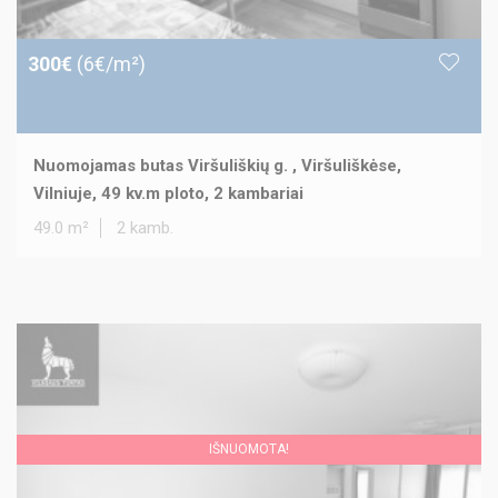
300€
(6€/m²)
Nuomojamas butas Viršuliškių g. , Viršuliškėse,
Vilniuje, 49 kv.m ploto, 2 kambariai
49.0 m²
2 kamb.
IŠNUOMOTA!