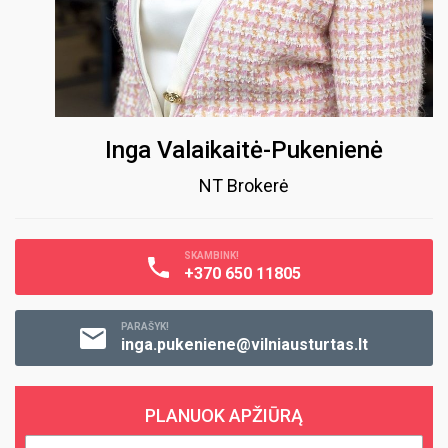
Inga Valaikaitė-Pukenienė
NT Brokerė
SKAMBINK!
+370 650 11805
PARAŠYK!
inga.pukeniene@vilniausturtas.lt
PLANUOK APŽIŪRĄ