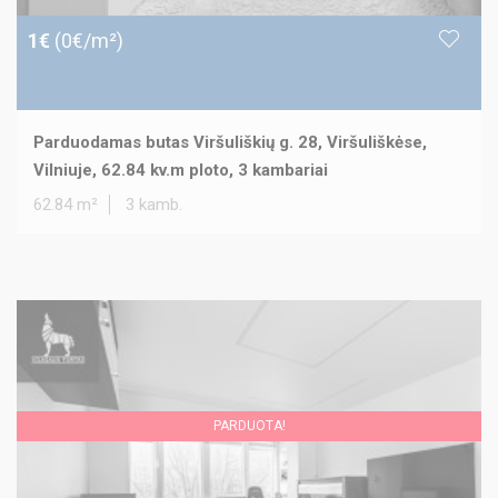
1€
(0€/m²)
Parduodamas butas Viršuliškių g. 28, Viršuliškėse,
Vilniuje, 62.84 kv.m ploto, 3 kambariai
62.84 m²
3 kamb.
PARDUOTA!