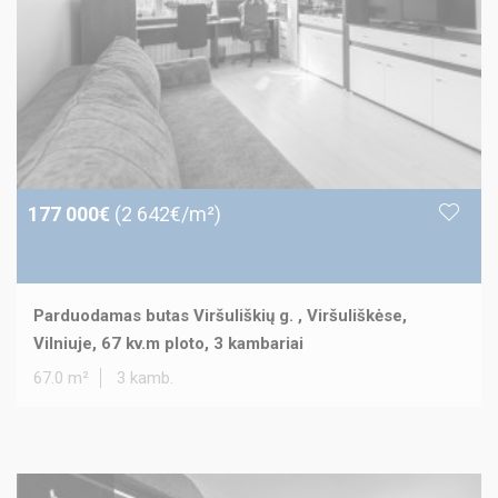
177 000€
(2 642€/m²)
Parduodamas butas Viršuliškių g. , Viršuliškėse,
Vilniuje, 67 kv.m ploto, 3 kambariai
67.0 m²
3 kamb.