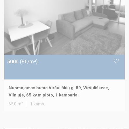
500€
(8€/m²)
Nuomojamas butas Viršuliškių g. 89, Viršuliškėse,
Vilniuje, 65 kv.m ploto, 1 kambariai
65.0 m²
1 kamb.