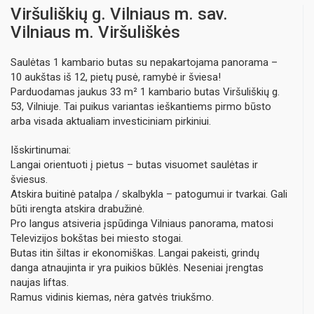
Viršuliškių g. Vilniaus m. sav.
Vilniaus m. Viršuliškės
Saulėtas 1 kambario butas su nepakartojama panorama –
10 aukštas iš 12, pietų pusė, ramybė ir šviesa!
Parduodamas jaukus 33 m² 1 kambario butas Viršuliškių g.
53, Vilniuje. Tai puikus variantas ieškantiems pirmo būsto
arba visada aktualiam investiciniam pirkiniui.
Išskirtinumai:
Langai orientuoti į pietus – butas visuomet saulėtas ir
šviesus.
Atskira buitinė patalpa / skalbykla – patogumui ir tvarkai. Gali
būti irengta atskira drabužinė.
Pro langus atsiveria įspūdinga Vilniaus panorama, matosi
Televizijos bokštas bei miesto stogai.
Butas itin šiltas ir ekonomiškas. Langai pakeisti, grindų
danga atnaujinta ir yra puikios būklės. Neseniai įrengtas
naujas liftas.
Ramus vidinis kiemas, nėra gatvės triukšmo.