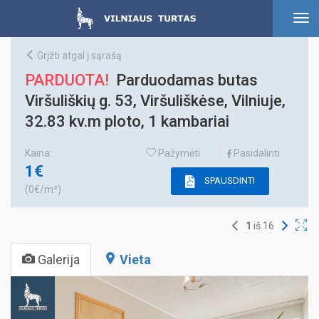
To
nav
Grįžti atgal į sąrašą
PARDUOTA!
Parduodamas butas
Viršuliškių g. 53, Viršuliškėse, Vilniuje,
32.83 kv.m ploto, 1 kambariai
Kaina:
Pažymėti
Pasidalinti
1€
SPAUSDINTI
(0€/m²)
1
iš
16
Galerija
Vieta