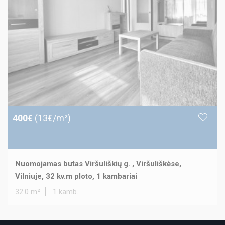
400€
(13€/m²)
Nuomojamas butas Viršuliškių g. , Viršuliškėse,
Vilniuje, 32 kv.m ploto, 1 kambariai
32.0 m²
1 kamb.