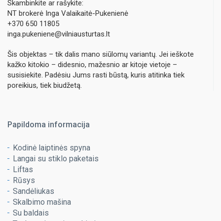
Skambinkite ar rašykite:
NT brokerė Inga Valaikaitė-Pukenienė
+370 650 11805
inga.pukeniene@vilniausturtas.lt
Šis objektas – tik dalis mano siūlomų variantų. Jei ieškote
kažko kitokio – didesnio, mažesnio ar kitoje vietoje –
susisiekite. Padėsiu Jums rasti būstą, kuris atitinka tiek
poreikius, tiek biudžetą.
Papildoma informacija
Kodinė laiptinės spyna
Langai su stiklo paketais
Liftas
Rūsys
Sandėliukas
Skalbimo mašina
Su baldais