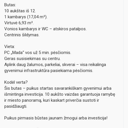
Butas:
10 aukštas iš 12.
1 kambarys (17,04 m²).
Virtuvė 6,93 m².
Vonios kambarys ir WC – atskiros patalpos.
Centrinis šildymas.
Vieta:
PC „Mada“ vos už 5 min. pėsčiomis.
Geras susisiekimas su centru.
Aplink daug žalumos, parkeliai, skverai – visa reikalinga
gyvenimui infrastruktūra pasiekiama pėsčiomis.
Kodėl verta?
Šis butas – puikus startas savarankiškam gyvenimui arba
išmintinga investicija. 10 aukšto vaizdas garantuoja ramybę
ir miesto panoramą, kuri kaskart priverčia sustoti ir
pasidžiaugti.
Puikus pirmasis būstas jaunam žmogui arba investicija!