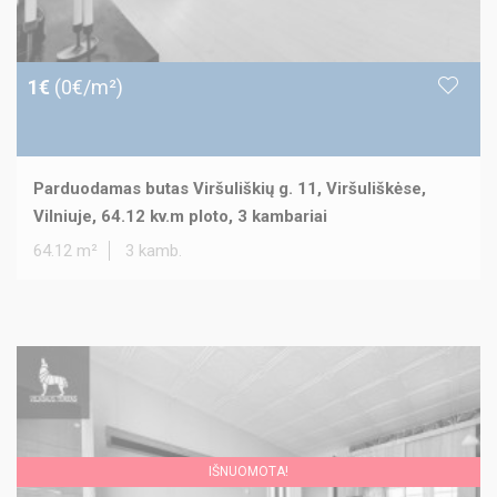
1€
(0€/m²)
Parduodamas butas Viršuliškių g. 11, Viršuliškėse,
Vilniuje, 64.12 kv.m ploto, 3 kambariai
64.12 m²
3 kamb.
IŠNUOMOTA!