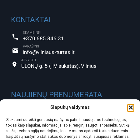
KONTAKTAI
SKAMBINK!
+370 685 846 31
PARAŠYK!
info@vilniaus-turtas.lt
ATVYKIT!
ULONŲ g. 5 ( IV aukštas), Vilnius
NAUJIENŲ PRENUMERATA
Slapukų valdymas
Siekdami suteikti geriausią naršymo patirtį, naudojame technologijas,
tokias kaip slapukai, informacijai apie įrenginį saugoti ar pasiekti. Sutikę
su šių technologijų naudojimu, leisite mums apdoroti tokius duomenis
kaip Jūsų naršymo statistikos duomenys ar rodyti susijusias reklamas.