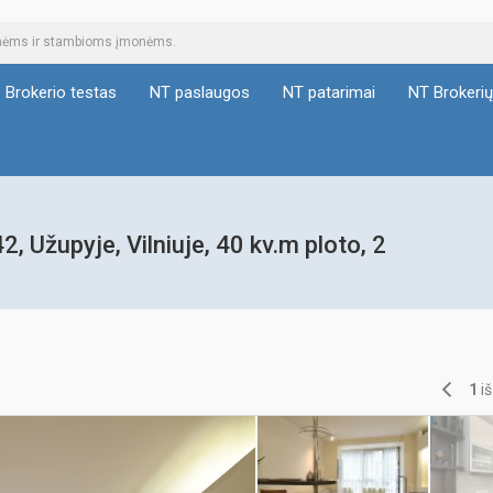
tinėms ir stambioms įmonėms.
Brokerio testas
NT paslaugos
NT patarimai
NT Brokeri
, Užupyje, Vilniuje, 40 kv.m ploto, 2
1
i