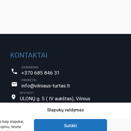
KONTAKTAI
SKAMBINK!
+370 685 846 31
PARAŠYK!
info@vilniaus-turtas.lt
ATVYKIT!
ULONŲ g. 5 ( IV aukštas), Vilnius
Slapukų valdymas
 kaip slapukai,
Sutikti
ojimu, leisite