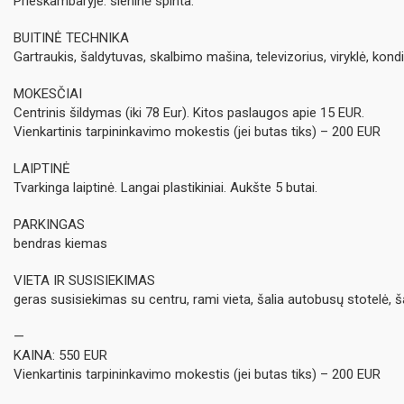
Prieškambaryje: sieninė spinta.
BUITINĖ TECHNIKA
Gartraukis, šaldytuvas, skalbimo mašina, televizorius, viryklė, kondic
MOKESČIAI
Centrinis šildymas (iki 78 Eur). Kitos paslaugos apie 15 EUR.
Vienkartinis tarpininkavimo mokestis (jei butas tiks) – 200 EUR
LAIPTINĖ
Tvarkinga laiptinė. Langai plastikiniai. Aukšte 5 butai.
PARKINGAS
bendras kiemas
VIETA IR SUSISIEKIMAS
geras susisiekimas su centru, rami vieta, šalia autobusų stotelė, š
—
KAINA: 550 EUR
Vienkartinis tarpininkavimo mokestis (jei butas tiks) – 200 EUR