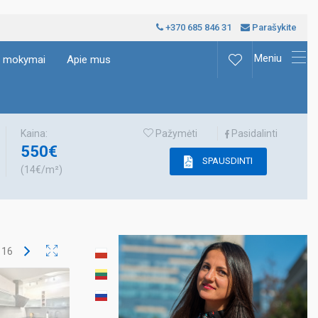
+370 685 846 31
Parašykite
Meniu
ų mokymai
Apie mus
Kaina:
Pažymėti
Pasidalinti
550€
SPAUSDINTI
(14€/m²)
š
16