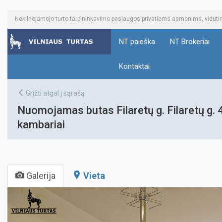
Nekilnojamojo turto tarpininkavimo paslaugos privatiems asmenims, vidu
NT paieška
NT Brokeriai
Kontaktai
Grįžti atgal į sąrašą
Nuomojamas butas Filaretų g. Filaretų g. 42
kambariai
Galerija
Vieta