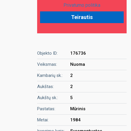
Privatumo politika
Objekto ID:
176736
Veiksmas:
Nuoma
Kambarių sk.:
2
Aukštas:
2
Aukštų sk.:
5
Pastatas:
Mūrinis
Metai:
1984
Įrengimo lygis:
Suremontuotas