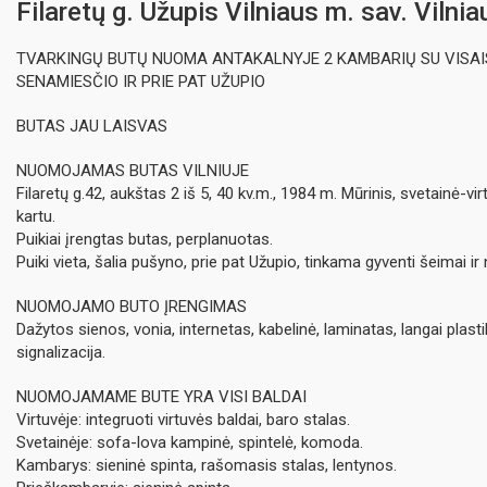
Filaretų g. Užupis Vilniaus m. sav. Vilni
TVARKINGŲ BUTŲ NUOMA ANTAKALNYJE 2 KAMBARIŲ SU VISAIS
SENAMIESČIO IR PRIE PAT UŽUPIO
BUTAS JAU LAISVAS
NUOMOJAMAS BUTAS VILNIUJE
Filaretų g.42, aukštas 2 iš 5, 40 kv.m., 1984 m. Mūrinis, svetainė-vir
kartu.
Puikiai įrengtas butas, perplanuotas.
Puiki vieta, šalia pušyno, prie pat Užupio, tinkama gyventi šeimai ir n
NUOMOJAMO BUTO ĮRENGIMAS
Dažytos sienos, vonia, internetas, kabelinė, laminatas, langai plastiki
signalizacija.
NUOMOJAMAME BUTE YRA VISI BALDAI
Virtuvėje: integruoti virtuvės baldai, baro stalas.
Svetainėje: sofa-lova kampinė, spintelė, komoda.
Kambarys: sieninė spinta, rašomasis stalas, lentynos.