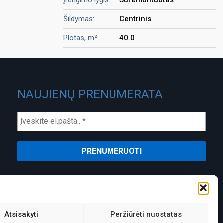
Šildymas:
Centrinis
Plotas, m²:
40.0
NAUJIENŲ PRENUMERATA
ĮMONĖS KODAS:
PVM MOKĖTOJO KODAS:
301488580
LT100003826418
Atsisakyti
Peržiūrėti nuostatas
ATSISKAITOMOJI SĄSKAITA:
LT337300010104819796 SwedBank