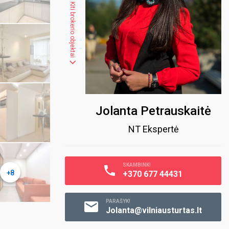
Kiti brokerio objektai
Jolanta Petrauskaitė
NT Ekspertė
SKAMBINK!
+8
+370 677 44431
PARAŠYK!
Jolanta@vilniausturtas.lt