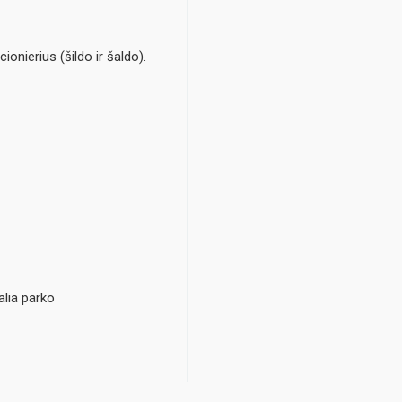
ionierius (šildo ir šaldo).
alia parko