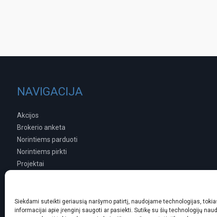
NAVIGACIJA
Akcijos
Brokerio anketa
Norintiems parduoti
Norintiems pirkti
Projektai
Interjero sprendimai
Kitos paslaugos
Kampas.lt
Siekdami suteikti geriausią naršymo patirtį, naudojame technologijas, tokias
informacijai apie įrenginį saugoti ar pasiekti. Sutikę su šių technologijų naud
Privatumo Politika