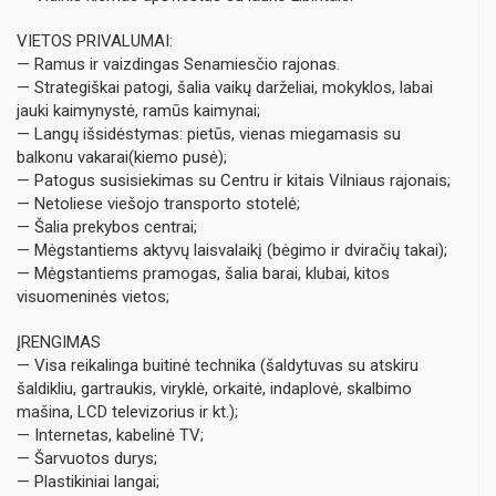
VIETOS PRIVALUMAI:
— Ramus ir vaizdingas Senamiesčio rajonas.
— Strategiškai patogi, šalia vaikų darželiai, mokyklos, labai
jauki kaimynystė, ramūs kaimynai;
— Langų išsidėstymas: pietūs, vienas miegamasis su
balkonu vakarai(kiemo pusė);
— Patogus susisiekimas su Centru ir kitais Vilniaus rajonais;
— Netoliese viešojo transporto stotelė;
— Šalia prekybos centrai;
— Mėgstantiems aktyvų laisvalaikį (bėgimo ir dviračių takai);
— Mėgstantiems pramogas, šalia barai, klubai, kitos
visuomeninės vietos;
ĮRENGIMAS
— Visa reikalinga buitinė technika (šaldytuvas su atskiru
šaldikliu, gartraukis, viryklė, orkaitė, indaplovė, skalbimo
mašina, LCD televizorius ir kt.);
— Internetas, kabelinė TV;
— Šarvuotos durys;
— Plastikiniai langai;