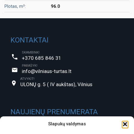
Plotas, m²:
96.0
KONTAKTAI
SKAMBINK!
+370 685 846 31
PARAŠYK!
info@vilniaus-turtas.lt
ATVYKIT!
ULONŲ g. 5 ( IV aukštas), Vilnius
NAUJIENŲ PRENUMERATA
Slapukų valdymas