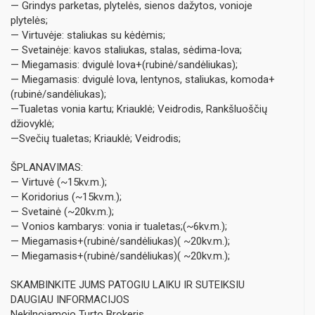
— Grindys parketas, plytelės, sienos dažytos, vonioje
plytelės;
— Virtuvėje: staliukas su kėdėmis;
— Svetainėje: kavos staliukas, stalas, sėdima-lova;
— Miegamasis: dvigulė lova+(rubinė/sandėliukas);
— Miegamasis: dvigulė lova, lentynos, staliukas, komoda+
(rubinė/sandėliukas);
—Tualetas vonia kartu; Kriauklė; Veidrodis, Rankšluoščių
džiovyklė;
—Svečių tualetas; Kriauklė; Veidrodis;
ŠPLANAVIMAS:
— Virtuvė (~15kv.m.);
— Koridorius (~15kv.m.);
— Svetainė (~20kv.m.);
— Vonios kambarys: vonia ir tualetas;(~6kv.m.);
— Miegamasis+(rubinė/sandėliukas)( ~20kv.m.);
— Miegamasis+(rubinė/sandėliukas)( ~20kv.m.);
SKAMBINKITE JUMS PATOGIU LAIKU IR SUTEIKSIU
DAUGIAU INFORMACIJOS
Nekilnojamojo Turto Brokeris