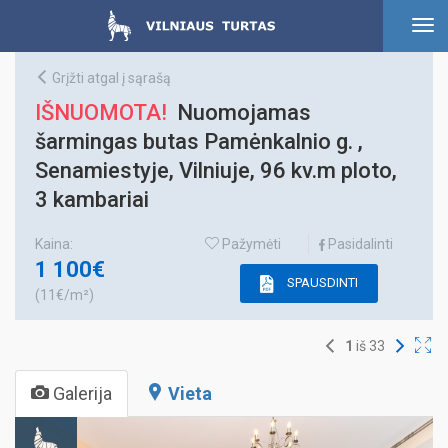
To
nav
Grįžti atgal į sąrašą
IŠNUOMOTA!
Nuomojamas
šarmingas butas Pamėnkalnio g. ,
Senamiestyje, Vilniuje, 96 kv.m ploto,
3 kambariai
Kaina:
Pažymėti
Pasidalinti
1 100€
SPAUSDINTI
(11€/m²)
1
iš
33
Galerija
Vieta