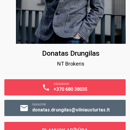
Donatas Drungilas
NT Brokeris
SKAMBINK!
+370 680 38035
PARAŠYK!
donatas.drungilas@vilniausturtas.lt