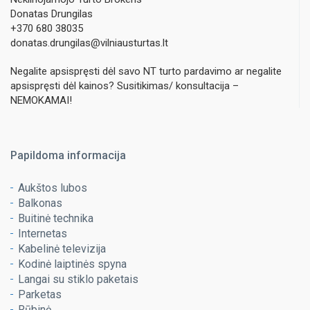
Donatas Drungilas
+370 680 38035
donatas.drungilas@vilniausturtas.lt
Negalite apsispręsti dėl savo NT turto pardavimo ar negalite
apsispręsti dėl kainos? Susitikimas/ konsultacija –
NEMOKAMAI!
Papildoma informacija
Aukštos lubos
Balkonas
Buitinė technika
Internetas
Kabelinė televizija
Kodinė laiptinės spyna
Langai su stiklo paketais
Parketas
Rūbinė