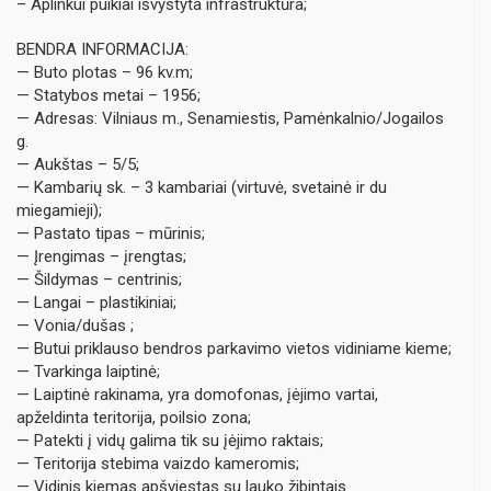
– Aplinkui puikiai išvystyta infrastruktūra;
BENDRA INFORMACIJA:
— Buto plotas – 96 kv.m;
— Statybos metai – 1956;
— Adresas: Vilniaus m., Senamiestis, Pamėnkalnio/Jogailos
g.
— Aukštas – 5/5;
— Kambarių sk. – 3 kambariai (virtuvė, svetainė ir du
miegamieji);
— Pastato tipas – mūrinis;
— Įrengimas – įrengtas;
— Šildymas – centrinis;
— Langai – plastikiniai;
— Vonia/dušas ;
— Butui priklauso bendros parkavimo vietos vidiniame kieme;
— Tvarkinga laiptinė;
— Laiptinė rakinama, yra domofonas, įėjimo vartai,
apželdinta teritorija, poilsio zona;
— Patekti į vidų galima tik su įėjimo raktais;
— Teritorija stebima vaizdo kameromis;
— Vidinis kiemas apšviestas su lauko žibintais.