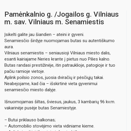
Pamėnkalnio g. /Jogailos g. Vilniaus
m. sav. Vilniaus m. Senamiestis
Įsikelti galite jau šiandien – ateini ir gyveni.
Senamiesčio širdyje nuomojamas butas su autentiškumo
aura.
Vilniaus senamiestis – seniausioji Vilniaus miesto dalis,
esanti kairiajame Neries krante į pietus nuo Pilies kalno.
Butas randasi prestižinėje, itin patrauklioje, patogioje ir tuo
pačiu ramioje vietoje.
Aplink poilsio zonos, juosia dviračių ir pėsčiųjų takai.
Neabejojame, kad čia – išskirtinė vieta gyvenimui
senamiesčio miesto dalyje.
Išnuomojamas šiltas, šviesus, jaukus, 3 kambarių 96 kv.m.
vakarinėje pusėje butas Senamiestyje.
– Butui priklauso balkonas;
– Automobilio stovėjimo vieta vidiniame kieme.