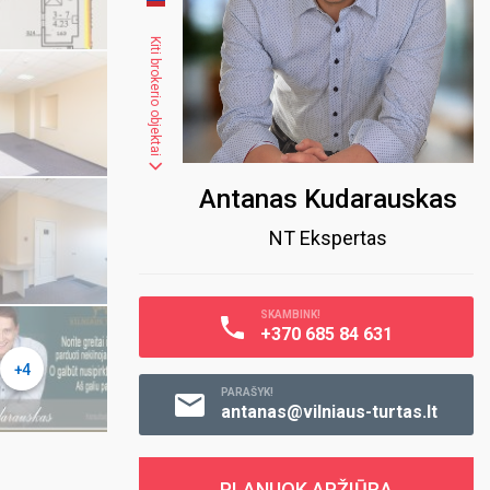
Kiti brokerio objektai
Antanas Kudarauskas
NT Ekspertas
SKAMBINK!
+370 685 84 631
+4
PARAŠYK!
antanas@vilniaus-turtas.lt
PLANUOK APŽIŪRĄ