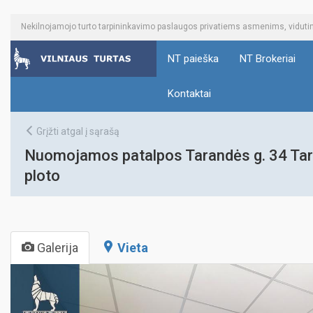
Nekilnojamojo turto tarpininkavimo paslaugos privatiems asmenims, vidu
NT paieška
NT Brokeriai
Kontaktai
Grįžti atgal į sąrašą
Nuomojamos patalpos Tarandės g. 34 Tarand
ploto
Galerija
Vieta