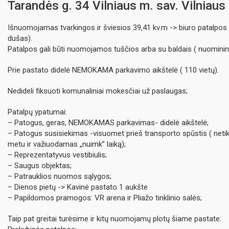
Tarandės g. 34 Vilniaus m. sav. Vilniaus 
Išnuomojamas tvarkingos ir šviesios 39,41 kv.m -> biuro patalpo
dušas).
Patalpos gali būti nuomojamos tuščios arba su baldais ( nuominin
Prie pastato didelė NEMOKAMA parkavimo aikštelė ( 110 vietų).
Nedideli fiksuoti komunaliniai mokesčiai už paslaugas;
Patalpų ypatumai:
– Patogus, geras, NEMOKAMAS parkavimas- didelė aikštelė;
– Patogus susisiekimas -visuomet prieš transporto spūstis ( netiki
metu ir važiuodamas „nuimk” laiką);
– Reprezentatyvus vestibiulis;
– Saugus objektas;
– Patrauklios nuomos sąlygos;
– Dienos pietų -> Kavinė pastato 1 aukšte
– Papildomos pramogos: VR arena ir Pliažo tinklinio salės;
Taip pat greitai turėsime ir kitų nuomojamų plotų šiame pastate: