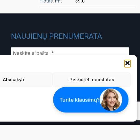
Plotas, m²:
39.0
NAUJIENŲ PRENUMERATA
Atsisakyti
Peržiūrėti nuostatas
ĮMONĖS KODAS:
PVM MOKĖTOJO KODAS:
301488580
LT100003826418
ATSISKAITOMOJI SĄSKAITA:
LT337300010104819796 SwedBank