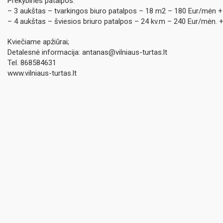
Prekybinės patalpos:
– 3 aukštas – tvarkingos biuro patalpos – 18 m2 – 180 Eur/mėn + 
– 4 aukštas – šviesios briuro patalpos – 24 kv.m – 240 Eur/mėn. +
Kviečiame apžiūrai;
Detalesnė informacija: antanas@vilniaus-turtas.lt
Tel. 868584631
www.vilniaus-turtas.lt