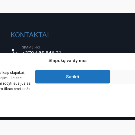
KONTAKTAI
SKAMBINK!
+370 685 846 31
Slapukų valdymas
PARAŠYK!
info@vilniaus-turtas.lt
 kaip slapukai,
ATVYKIT!
Sutikti
ojimu, leisite
ULONŲ g. 5 ( IV aukštas), Vilnius
 rodyti susijusias
m tikras svetainės