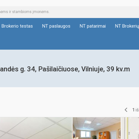
tinėms ir stambioms įmonėms.
Brokerio testas
NT paslaugos
NT patarimai
NT Brokeri
ės g. 34, Pašilaičiuose, Vilniuje, 39 kv.m
1
i