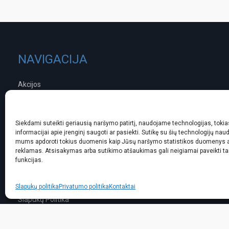
NAVIGACIJA
Akcijos
Brokerio anketa
Norintiems parduoti
Norintiems pirkti
Siekdami suteikti geriausią naršymo patirtį, naudojame technologijas, tokias
informacijai apie įrenginį saugoti ar pasiekti. Sutikę su šių technologijų naud
Projektai
mums apdoroti tokius duomenis kaip Jūsų naršymo statistikos duomenys ar
Interjero sprendimai
reklamas. Atsisakymas arba sutikimo atšaukimas gali neigiamai paveikti ta
funkcijas.
Kitos paslaugos
Kampas.lt
Privatumo Politika
Slapukų politika
Privatumo politika
Kontaktai
Slapukų Politika