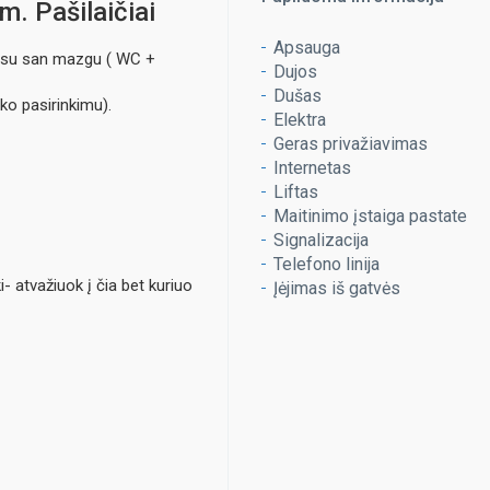
m. Pašilaičiai
Apsauga
s su san mazgu ( WC +
Dujos
Dušas
ko pasirinkimu).
Elektra
Geras privažiavimas
Internetas
Liftas
Maitinimo įstaiga pastate
Signalizacija
Telefono linija
- atvažiuok į čia bet kuriuo
Įėjimas iš gatvės