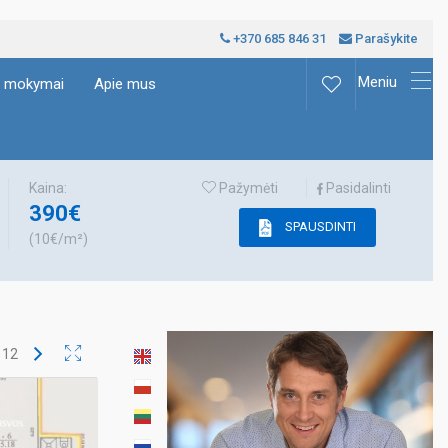
+370 685 846 31
Parašykite
Meniu
ų mokymai
Apie mus
Kaina:
Pažymėti
Pasidalinti
390€
SPAUSDINTI
(10€/m²)
š
12