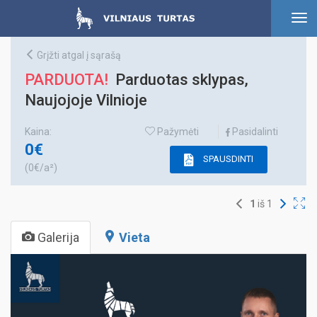
To
nav
Grįžti atgal į sąrašą
PARDUOTA!
Parduotas sklypas,
Naujojoje Vilnioje
Kaina:
Pažymėti
Pasidalinti
0€
SPAUSDINTI
(0€/a²)
1
iš
1
Galerija
Vieta