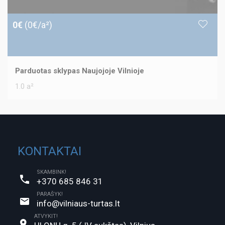
0€
(0€/a²)
Parduotas sklypas Naujojoje Vilnioje
1.0 a²
KONTAKTAI
SKAMBINK!
+370 685 846 31
PARAŠYK!
info@vilniaus-turtas.lt
ATVYKIT!