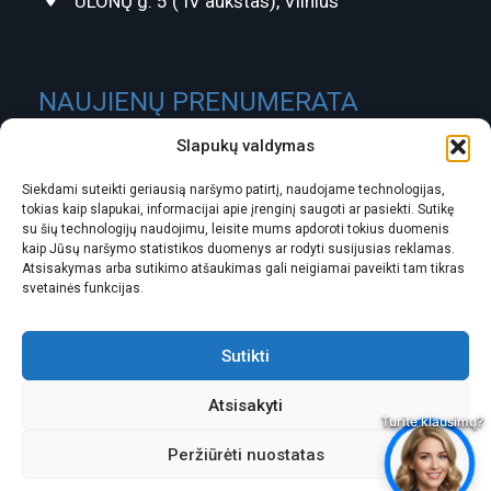
ULONŲ g. 5 ( IV aukštas), Vilnius
NAUJIENŲ PRENUMERATA
Slapukų valdymas
Siekdami suteikti geriausią naršymo patirtį, naudojame technologijas,
tokias kaip slapukai, informacijai apie įrenginį saugoti ar pasiekti. Sutikę
su šių technologijų naudojimu, leisite mums apdoroti tokius duomenis
kaip Jūsų naršymo statistikos duomenys ar rodyti susijusias reklamas.
Atsisakymas arba sutikimo atšaukimas gali neigiamai paveikti tam tikras
svetainės funkcijas.
ĮMONĖS KODAS:
301488580
PVM MOKĖTOJO KODAS:
LT100003826418
Sutikti
ATSISKAITOMOJI SĄSKAITA:
Atsisakyti
LT337300010104819796 SwedBank
Peržiūrėti nuostatas