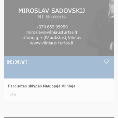
0€
(0€/a²)
Parduotas sklypas Naujojoje Vilnioje
1.0 a²