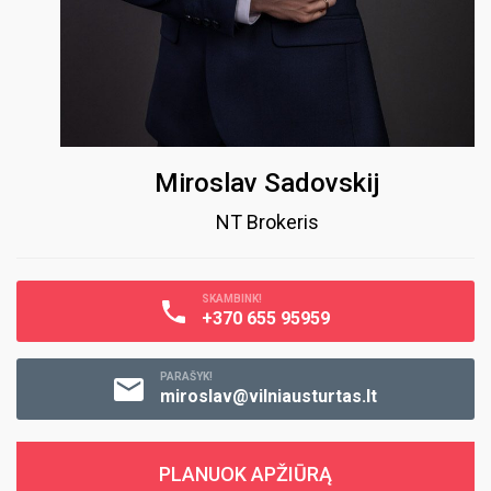
Miroslav Sadovskij
NT Brokeris
SKAMBINK!
+370 655 95959
PARAŠYK!
miroslav@vilniausturtas.lt
PLANUOK APŽIŪRĄ