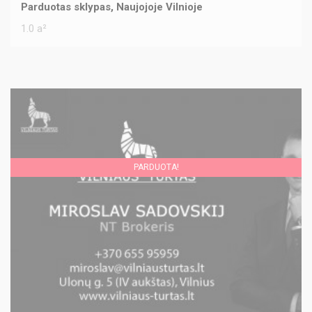
Parduotas sklypas, Naujojoje Vilnioje
1.0 a²
PARDUOTA!