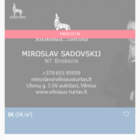
PARDUOTA!
0€
(0€/a²)