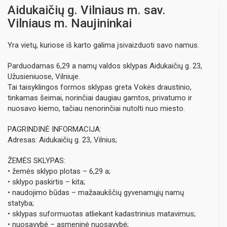
Aidukaičių g. Vilniaus m. sav.
Vilniaus m. Naujininkai
Yra vietų, kuriose iš karto galima įsivaizduoti savo namus.
Parduodamas 6,29 a namų valdos sklypas Aidukaičių g. 23,
Užusieniuose, Vilniuje.
Tai taisyklingos formos sklypas greta Vokės draustinio,
tinkamas šeimai, norinčiai daugiau gamtos, privatumo ir
nuosavo kiemo, tačiau nenorinčiai nutolti nuo miesto.
PAGRINDINĖ INFORMACIJA:
Adresas: Aidukaičių g. 23, Vilnius;
ŽEMĖS SKLYPAS:
• žemės sklypo plotas – 6,29 a;
• sklypo paskirtis – kita;
• naudojimo būdas – mažaaukščių gyvenamųjų namų
statyba;
• sklypas suformuotas atliekant kadastrinius matavimus;
• nuosavybė – asmeninė nuosavybė;