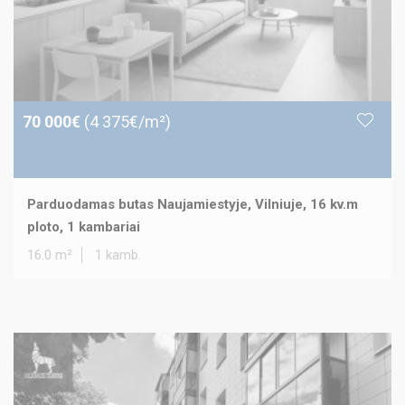
70 000€
(4 375€/m²)
Parduodamas butas Naujamiestyje, Vilniuje, 16 kv.m
ploto, 1 kambariai
16.0 m²
1 kamb.