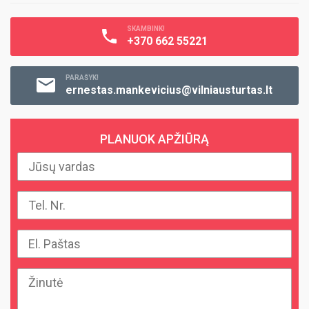
SKAMBINK!
+370 662 55221
PARAŠYK!
ernestas.mankevicius@vilniausturtas.lt
PLANUOK APŽIŪRĄ