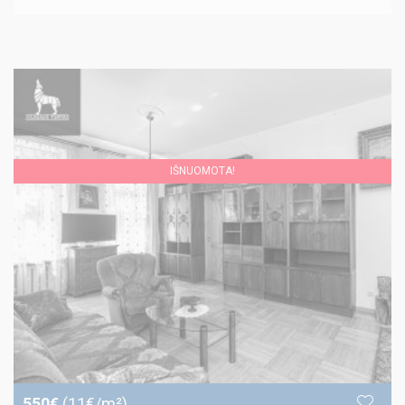
IŠNUOMOTA!
550€
(11€/m²)