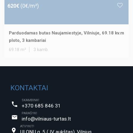
620€
(0€/m²)
Parduodamas butas Naujamiestyje, Vilniuje, 69.18 kv.m
ploto, 3 kambariai
69.18 m²
3 kamb.
KONTAKTAI
SKAMBINK!
+370 685 846 31
PARAŠYK!
info@vilniaus-turtas.lt
ATVYKIT!
ULONŲ g. 5 ( IV aukštas), Vilnius