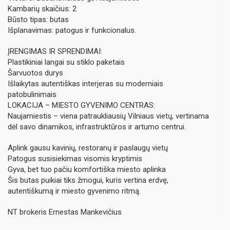
Kambarių skaičius: 2
Būsto tipas: butas
Išplanavimas: patogus ir funkcionalus.
ĮRENGIMAS IR SPRENDIMAI:
Plastikiniai langai su stiklo paketais
Šarvuotos durys
Išlaikytas autentiškas interjeras su moderniais
patobulinimais
LOKACIJA – MIESTO GYVENIMO CENTRAS:
Naujamiestis – viena patraukliausių Vilniaus vietų, vertinama
dėl savo dinamikos, infrastruktūros ir artumo centrui.
Aplink gausu kavinių, restoranų ir paslaugų vietų
Patogus susisiekimas visomis kryptimis
Gyva, bet tuo pačiu komfortiška miesto aplinka
Šis butas puikiai tiks žmogui, kuris vertina erdvę,
autentiškumą ir miesto gyvenimo ritmą.
NT brokeris Ernestas Mankevičius