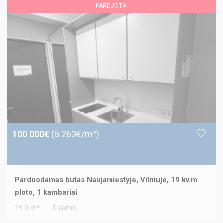
PARDUOTA!
100 000€
(5 263€/m²)
Parduodamas butas Naujamiestyje, Vilniuje, 19 kv.m
ploto, 1 kambariai
19.0 m²
1 kamb.