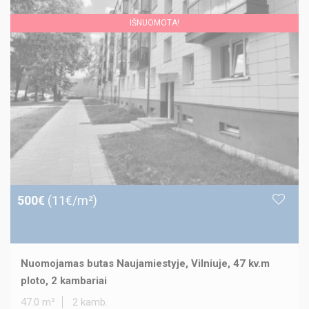
IŠNUOMOTA!
500€
(11€/m²)
Nuomojamas butas Naujamiestyje, Vilniuje, 47 kv.m
ploto, 2 kambariai
47.0 m²
2 kamb.