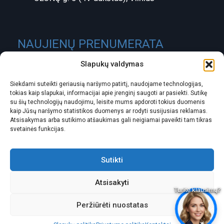
NAUJIENŲ PRENUMERATA
Slapukų valdymas
Siekdami suteikti geriausią naršymo patirtį, naudojame technologijas,
tokias kaip slapukai, informacijai apie įrenginį saugoti ar pasiekti. Sutikę
su šių technologijų naudojimu, leisite mums apdoroti tokius duomenis
kaip Jūsų naršymo statistikos duomenys ar rodyti susijusias reklamas.
Atsisakymas arba sutikimo atšaukimas gali neigiamai paveikti tam tikras
svetainės funkcijas.
ĮMONĖS KODAS:
301488580
PVM MOKĖTOJO KODAS:
LT100003826418
Sutikti
ATSISKAITOMOJI SĄSKAITA:
Atsisakyti
LT337300010104819796 SwedBank
Peržiūrėti nuostatas