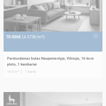
70 000€
(4 375€/m²)
Parduodamas butas Naujamiestyje, Vilniuje, 16 kv.m
ploto, 1 kambariai
16.0 m²
1 kamb.