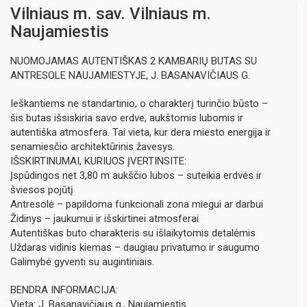
Vilniaus m. sav. Vilniaus m.
Naujamiestis
NUOMOJAMAS AUTENTIŠKAS 2 KAMBARIŲ BUTAS SU
ANTRESOLE NAUJAMIESTYJE, J. BASANAVIČIAUS G.
Ieškantiems ne standartinio, o charakterį turinčio būsto –
šis butas išsiskiria savo erdve, aukštomis lubomis ir
autentiška atmosfera. Tai vieta, kur dera miesto energija ir
senamiesčio architektūrinis žavesys.
IŠSKIRTINUMAI, KURIUOS ĮVERTINSITE:
Įspūdingos net 3,80 m aukščio lubos – suteikia erdvės ir
šviesos pojūtį
Antresolė – papildoma funkcionali zona miegui ar darbui
Židinys – jaukumui ir išskirtinei atmosferai
Autentiškas buto charakteris su išlaikytomis detalėmis
Uždaras vidinis kiemas – daugiau privatumo ir saugumo
Galimybė gyventi su augintiniais.
BENDRA INFORMACIJA:
Vieta: J. Basanavičiaus g., Naujamiestis