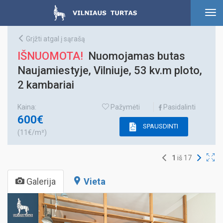
To
nav
Grįžti atgal į sąrašą
IŠNUOMOTA!
Nuomojamas butas
Naujamiestyje, Vilniuje, 53 kv.m ploto,
2 kambariai
Kaina:
Pažymėti
Pasidalinti
600€
SPAUSDINTI
(11€/m²)
1
iš
17
Galerija
Vieta