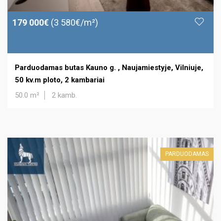
179 000€
(3 580€/m²)
Parduodamas butas Kauno g. , Naujamiestyje, Vilniuje,
50 kv.m ploto, 2 kambariai
50.0 m²
2 kamb.
PARDUODAMAS