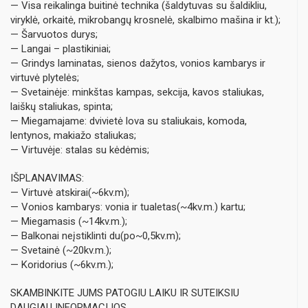
— Visa reikalinga buitinė technika (šaldytuvas su šaldikliu,
viryklė, orkaitė, mikrobangų krosnelė, skalbimo mašina ir kt.);
— Šarvuotos durys;
— Langai – plastikiniai;
— Grindys laminatas, sienos dažytos, vonios kambarys ir
virtuvė plytelės;
— Svetainėje: minkštas kampas, sekcija, kavos staliukas,
laiškų staliukas, spinta;
— Miegamajame: dvivietė lova su staliukais, komoda,
lentynos, makiažo staliukas;
— Virtuvėje: stalas su kėdėmis;
IŠPLANAVIMAS:
— Virtuvė atskirai(~6kv.m);
— Vonios kambarys: vonia ir tualetas(~4kv.m.) kartu;
— Miegamasis (~14kv.m.);
— Balkonai neįstiklinti du(po~0,5kv.m);
— Svetainė (~20kv.m.);
— Koridorius (~6kv.m.);
SKAMBINKITE JUMS PATOGIU LAIKU IR SUTEIKSIU
DAUGIAU INFORMACIJOS