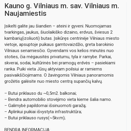
Kauno g. Vilniaus m. sav. Vilniaus m.
Naujamiestis
Įsikelti galite jau šiandien – ateini ir gyveni. Nuomojamas
tvarkingas, jaukus, šiuolaikiško dizaino, erdvus, šviesus 2
kambarių(izoliuoti) butas. Įsikūręs centrinėje Vilniaus miesto
vietoje, apsuptoje puikaus gamtovaizdžio, greta barokinio
Vilniaus senamiesčio. Gyvendami vos kelios minutės nuo
stoties, čia mėgausitės privatumu, tyla ir ramybe. Parkai,
skverai, sodai, kultūrinės bei pramogų erdvės – pasiekiami
ranka. Puiki vieta Jūsų aktyviam poilsiui ar ramiems
pasivaikščiojimams. O žavingomis Vilniaus panoramomis
grožėtis galėsite nuo miesto centrą supančių kalvų.
– Butui priklauso du ~0,5m2. balkonai;
– Bendra automobilio stovėjimo vieta kieme šalia namo.
– Galimybė papildomai išsinuomoti garažą;
– Aplinkui puikiai išvystyta infrastruktūra;
– Butui priklauso rusys(~5kv.m);
BENDRA INFORMACIJA: