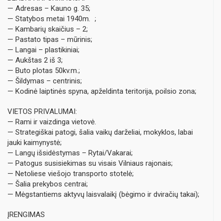
— Adresas – Kauno g. 35;
— Statybos metai 1940m. ;
— Kambarių skaičius – 2;
— Pastato tipas – mūrinis;
— Langai – plastikiniai;
— Aukštas 2 iš 3;
— Buto plotas 50kv.m.;
— Šildymas – centrinis;
— Kodinė laiptinės spyna, apželdinta teritorija, poilsio zona;
VIETOS PRIVALUMAI:
— Rami ir vaizdinga vietovė.
— Strategiškai patogi, šalia vaikų darželiai, mokyklos, labai
jauki kaimynystė;
— Langų išsidėstymas – Rytai/Vakarai;
— Patogus susisiekimas su visais Vilniaus rajonais;
— Netoliese viešojo transporto stotelė;
— Šalia prekybos centrai;
— Mėgstantiems aktyvų laisvalaikį (bėgimo ir dviračių takai);
ĮRENGIMAS