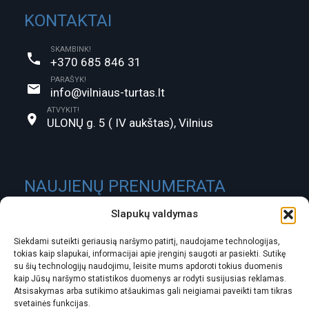
KONTAKTAI
SKAMBINK!
+370 685 846 31
PARAŠYK!
info@vilniaus-turtas.lt
ATVYKIT!
ULONŲ g. 5 ( IV aukštas), Vilnius
NAUJIENŲ PRENUMERATA
Slapukų valdymas
Siekdami suteikti geriausią naršymo patirtį, naudojame technologijas,
tokias kaip slapukai, informacijai apie įrenginį saugoti ar pasiekti. Sutikę
su šių technologijų naudojimu, leisite mums apdoroti tokius duomenis
kaip Jūsų naršymo statistikos duomenys ar rodyti susijusias reklamas.
Atsisakymas arba sutikimo atšaukimas gali neigiamai paveikti tam tikras
svetainės funkcijas.
ĮMONĖS KODAS: