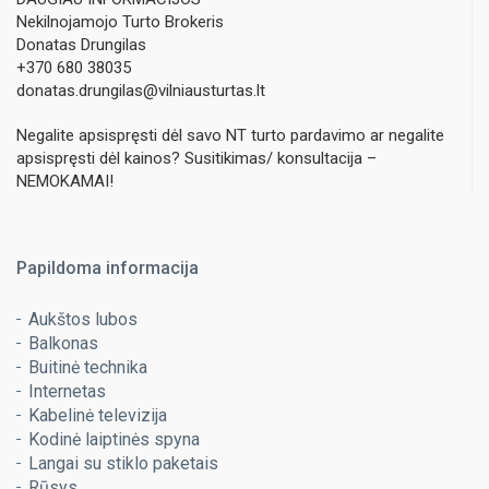
Nekilnojamojo Turto Brokeris
Donatas Drungilas
+370 680 38035
donatas.drungilas@vilniausturtas.lt
Negalite apsispręsti dėl savo NT turto pardavimo ar negalite
apsispręsti dėl kainos? Susitikimas/ konsultacija –
NEMOKAMAI!
Papildoma informacija
Aukštos lubos
Balkonas
Buitinė technika
Internetas
Kabelinė televizija
Kodinė laiptinės spyna
Langai su stiklo paketais
Rūsys