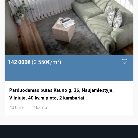
142 000€
(3 550€/m²)
Parduodamas butas Kauno g. 36, Naujamiestyje,
Vilniuje, 40 kv.m ploto, 2 kambariai
40.0 m²
2 kamb.