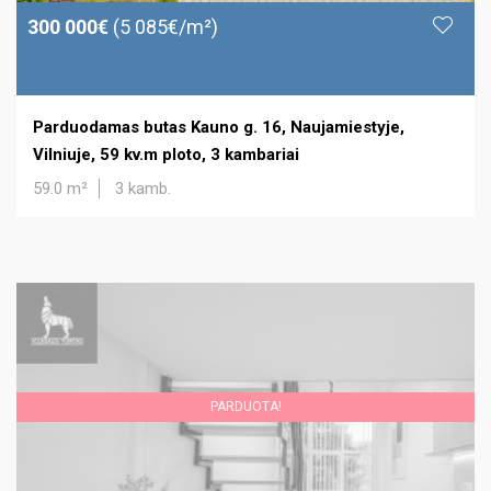
300 000€
(5 085€/m²)
Parduodamas butas Kauno g. 16, Naujamiestyje,
Vilniuje, 59 kv.m ploto, 3 kambariai
59.0 m²
3 kamb.
PARDUOTA!