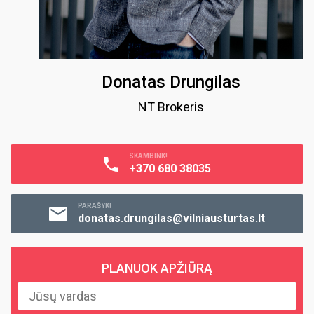
Donatas Drungilas
NT Brokeris
SKAMBINK!
+370 680 38035
PARAŠYK!
donatas.drungilas@vilniausturtas.lt
PLANUOK APŽIŪRĄ