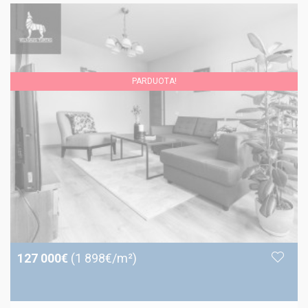
PARDUOTA!
127 000€
(1 898€/m²)