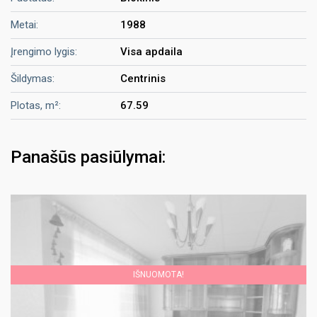
Metai:
1988
Įrengimo lygis:
Visa apdaila
Šildymas:
Centrinis
Plotas, m²:
67.59
Panašūs pasiūlymai:
IŠNUOMOTA!