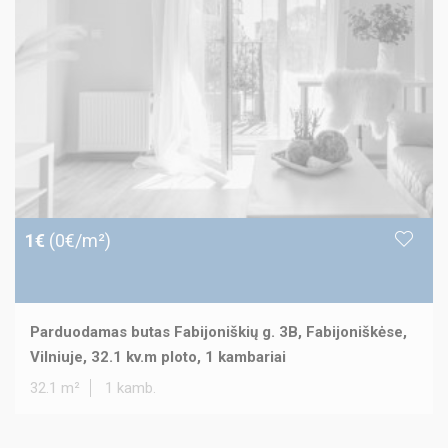
1€
(0€/m²)
Parduodamas butas Fabijoniškių g. 3B, Fabijoniškėse,
Vilniuje, 32.1 kv.m ploto, 1 kambariai
32.1 m²
1 kamb.