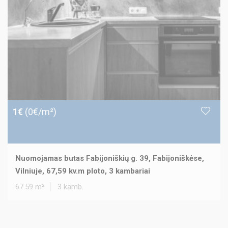
1€
(0€/m²)
Nuomojamas butas Fabijoniškių g. 39, Fabijoniškėse,
Vilniuje, 67,59 kv.m ploto, 3 kambariai
67.59 m²
3 kamb.