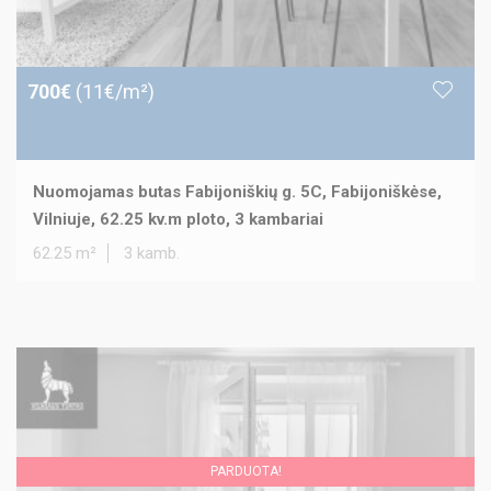
700€
(11€/m²)
Nuomojamas butas Fabijoniškių g. 5C, Fabijoniškėse,
Vilniuje, 62.25 kv.m ploto, 3 kambariai
62.25 m²
3 kamb.
PARDUOTA!