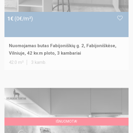
1€
(0€/m²)
Nuomojamas butas Fabijoniškių g. 2, Fabijoniškėse,
Vilniuje, 42 kv.m ploto, 3 kambariai
42.0 m²
3 kamb.
IŠNUOMOTA!