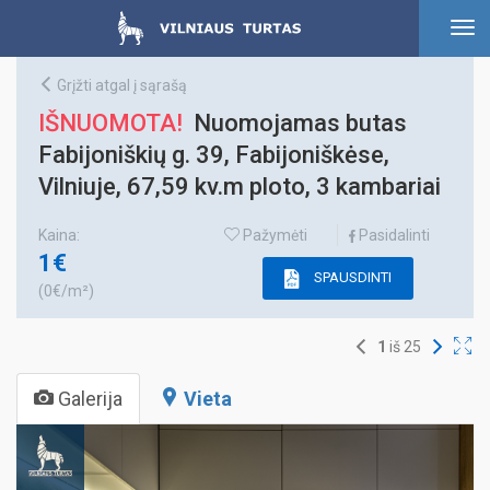
To
nav
Grįžti atgal į sąrašą
IŠNUOMOTA!
Nuomojamas butas
Fabijoniškių g. 39, Fabijoniškėse,
Vilniuje, 67,59 kv.m ploto, 3 kambariai
Kaina:
Pažymėti
Pasidalinti
1€
SPAUSDINTI
(0€/m²)
1
iš
25
Galerija
Vieta