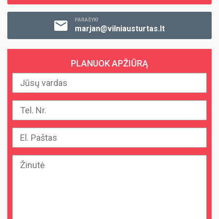
PARAŠYK!
marjan@vilniausturtas.lt
PLANUOK APŽIŪRĄ