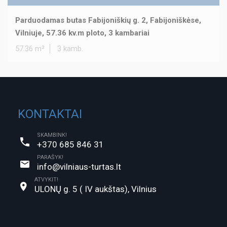
Parduodamas butas Fabijoniškių g. 2, Fabijoniškėse,
Vilniuje, 57.36 kv.m ploto, 3 kambariai
57.36 m²
3 kamb.
KONTAKTAI
SKAMBINK!
+370 685 846 31
PARAŠYK!
info@vilniaus-turtas.lt
ATVYKIT!
ULONŲ g. 5 ( IV aukštas), Vilnius