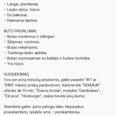
– Langai: plastikiniai;
– Lauko durys: šarvo;
– Du balkonai;
– Rakinama laiptinė;
BUTO PRIVALUMAI:
– Butas modernus ir stilingas!
– Šildymas: centrinis;
– Butas nekampinis;
– Tvarkinga lauko aplinka;
– Butas nuomojamas su baldais ir buitine technika;
– Yra rūsys.
SUSISIEKIMAS:
Vos per porą minučių pėsčiomis, galite pasiekti “IKI” ar
“RIMI” maisto prekių parduotuves. Kelionė link “SENUKAI”
užtruks tik 10 min. “Švaros broliai”, mokykla “Gandriukas”,
“Čili pica”, “Hesburger”, viskas beveik jūsų kieme.
Skambinti galite Jums patogiu laiku. Nepavykus
prisiskambinti, rašykite sms – perskambinsiu.