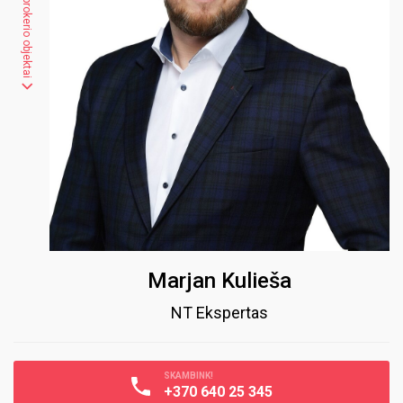
Kiti brokerio objektai
Marjan Kulieša
NT Ekspertas
SKAMBINK!
+370 640 25 345