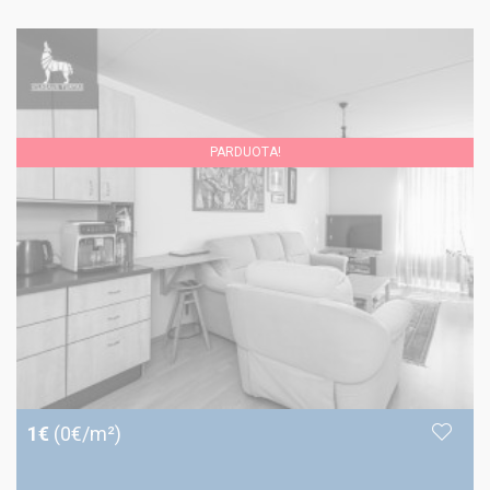
PARDUOTA!
1€
(0€/m²)