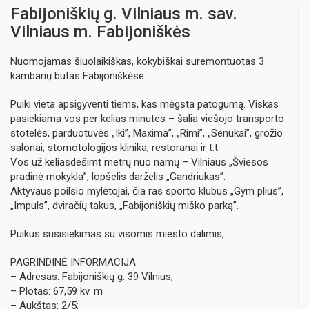
Fabijoniškių g. Vilniaus m. sav.
Vilniaus m. Fabijoniškės
Nuomojamas šiuolaikiškas, kokybiškai suremontuotas 3
kambarių butas Fabijoniškėse.
Puiki vieta apsigyventi tiems, kas mėgsta patogumą. Viskas
pasiekiama vos per kelias minutes – šalia viešojo transporto
stotelės, parduotuvės „Iki”, Maxima”, „Rimi”, „Senukai”, grožio
salonai, stomotologijos klinika, restoranai ir t.t.
Vos už keliasdešimt metrų nuo namų – Vilniaus „Šviesos
pradinė mokykla”, lopšelis darželis „Gandriukas”.
Aktyvaus poilsio mylėtojai, čia ras sporto klubus „Gym plius”,
„Impuls”, dviračių takus, „Fabijoniškių miško parką”.
Puikus susisiekimas su visomis miesto dalimis,
PAGRINDINĖ INFORMACIJA:
– Adresas: Fabijoniškių g. 39 Vilnius;
– Plotas: 67,59 kv. m
– Aukštas: 2/5;