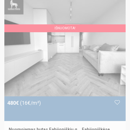
IŠNUOMOTA!
480€
(16€/m²)
Nuomojamas butas Fabijoniškių g. , Fabijoniškėse,