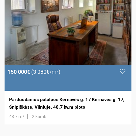
150 000€
(3 080€/m²)
Parduodamos patalpos Kernavės g. 17 Kernavės g. 17,
Šnipiškėse, Vilniuje, 48.7 kv.m ploto
48.7 m²
2 kamb.