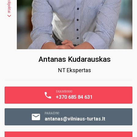
Antanas Kudarauskas
NT Ekspertas
SKAMBINK!
+370 685 84 631
PARAŠYK!
antanas@vilniaus-turtas.lt