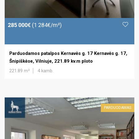
285 000€
(1 284€/m²)
Parduodamos patalpos Kernavės g. 17 Kernavės g. 17,
Šnipiškėse, Vilniuje, 221.89 kv.m ploto
221.89 m²
4 kamb.
PARDUODAMAS