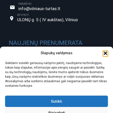
PARAŠYK!
info@vilniaus-turtas.lt
ATVYKIT!
ULONŲ g. 5 ( IV aukštas), Vilnius
NAUJIENŲ PRENUMERATA
Slapukų valdymas
Siekdami suteikti geriausią naršymo patirtį, naudojame technologijas,
tokias kaip slapukai, informacijai apie įrenginį saugoti ar pasiekti. Sutikę
su šių technologijų naudojimu, leisite mums apdoroti tokius duomenis
kaip Jūsų naršymo statistikos duomenys ar rodyti susijusias reklamas.
Atsisakymas arba sutikimo atšaukimas gali neigiamai paveikti tam tikras
svetainės funkcijas.
ĮMONĖS KODAS:
301488580
PVM MOKĖTOJO KODAS:
LT100003826418
Sutikti
ATSISKAITOMOJI SĄSKAITA:
Atsisakyti