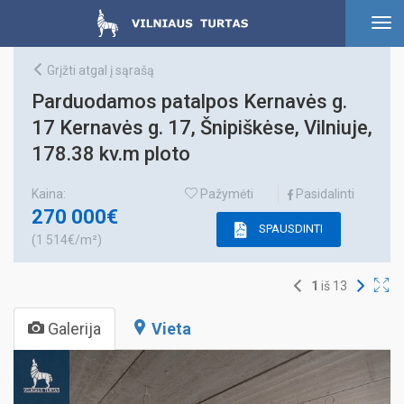
To
nav
Grįžti atgal į sąrašą
Parduodamos patalpos Kernavės g.
17 Kernavės g. 17, Šnipiškėse, Vilniuje,
178.38 kv.m ploto
Kaina:
Pažymėti
Pasidalinti
270 000€
SPAUSDINTI
(1 514€/m²)
1
iš
13
Galerija
Vieta