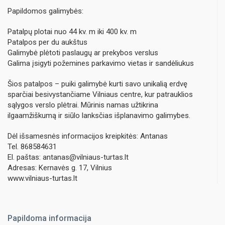
Papildomos galimybės:
Patalpų plotai nuo 44 kv. m iki 400 kv. m
Patalpos per du aukštus
Galimybė plėtoti paslaugų ar prekybos verslus
Galima įsigyti požemines parkavimo vietas ir sandėliukus
Šios patalpos – puiki galimybė kurti savo unikalią erdvę
sparčiai besivystančiame Vilniaus centre, kur patrauklios
sąlygos verslo plėtrai. Mūrinis namas užtikrina
ilgaamžiškumą ir siūlo lanksčias išplanavimo galimybes.
Dėl išsamesnės informacijos kreipkitės: Antanas
Tel. 868584631
El. paštas: antanas@vilniaus-turtas.lt
Adresas: Kernavės g. 17, Vilnius
www.vilniaus-turtas.lt
Papildoma informacija