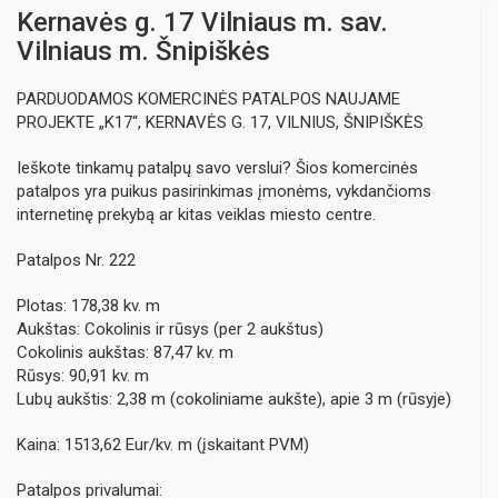
Kernavės g. 17 Vilniaus m. sav.
Vilniaus m. Šnipiškės
PARDUODAMOS KOMERCINĖS PATALPOS NAUJAME
PROJEKTE „K17“, KERNAVĖS G. 17, VILNIUS, ŠNIPIŠKĖS
Ieškote tinkamų patalpų savo verslui? Šios komercinės
patalpos yra puikus pasirinkimas įmonėms, vykdančioms
internetinę prekybą ar kitas veiklas miesto centre.
Patalpos Nr. 222
Plotas: 178,38 kv. m
Aukštas: Cokolinis ir rūsys (per 2 aukštus)
Cokolinis aukštas: 87,47 kv. m
Rūsys: 90,91 kv. m
Lubų aukštis: 2,38 m (cokoliniame aukšte), apie 3 m (rūsyje)
Kaina: 1513,62 Eur/kv. m (įskaitant PVM)
Patalpos privalumai: