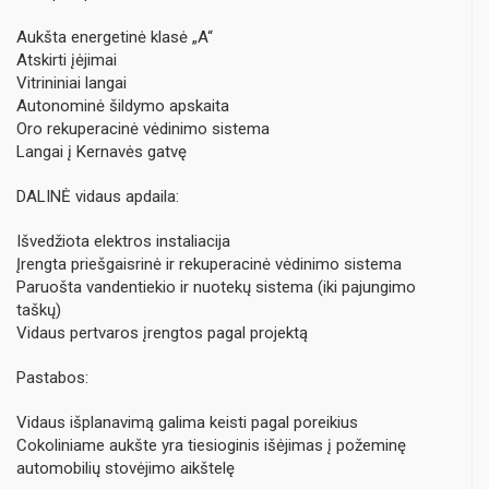
Aukšta energetinė klasė „A“
Atskirti įėjimai
Vitrininiai langai
Autonominė šildymo apskaita
Oro rekuperacinė vėdinimo sistema
Langai į Kernavės gatvę
DALINĖ vidaus apdaila:
Išvedžiota elektros instaliacija
Įrengta priešgaisrinė ir rekuperacinė vėdinimo sistema
Paruošta vandentiekio ir nuotekų sistema (iki pajungimo
taškų)
Vidaus pertvaros įrengtos pagal projektą
Pastabos:
Vidaus išplanavimą galima keisti pagal poreikius
Cokoliniame aukšte yra tiesioginis išėjimas į požeminę
automobilių stovėjimo aikštelę