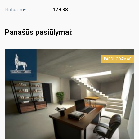
Plotas, m²:
178.38
Panašūs pasiūlymai:
PARDUODAMAS