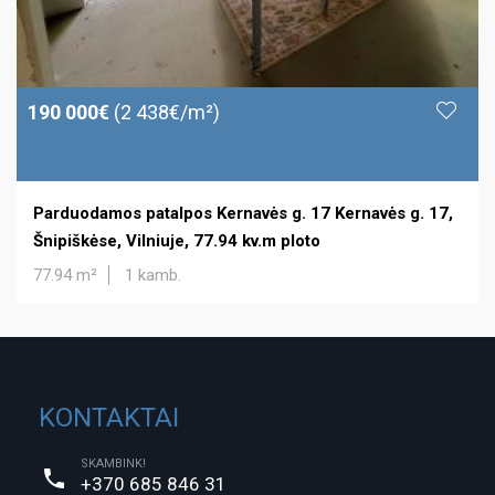
190 000€
(2 438€/m²)
Parduodamos patalpos Kernavės g. 17 Kernavės g. 17,
Šnipiškėse, Vilniuje, 77.94 kv.m ploto
77.94 m²
1 kamb.
KONTAKTAI
SKAMBINK!
+370 685 846 31