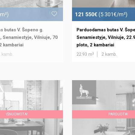
/m²)
121 550€
(5 301€/m²)
 butas V. Šopeno g.
Parduodamas butas V. Šope
, Senamiestyje, Vilniuje, 70
Senamiestyje, Vilniuje, 22.
 2 kambariai
ploto, 2 kambariai
2 kamb.
22.93 m²
2 kamb.
IŠNUOMOTA!
PARDUOTA!