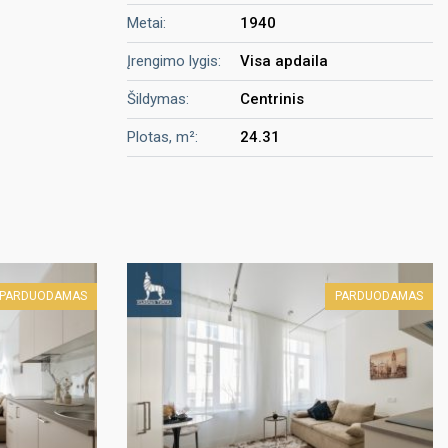
Metai:
1940
Įrengimo lygis:
Visa apdaila
Šildymas:
Centrinis
Plotas, m²:
24.31
PARDUODAMAS
PARDUODAMAS