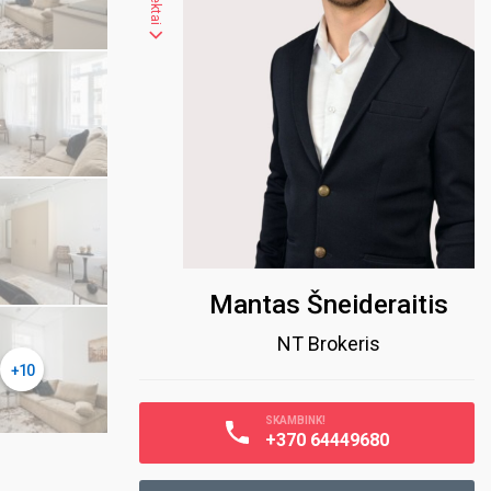
Mantas Šneideraitis
NT Brokeris
+10
SKAMBINK!
+370 64449680