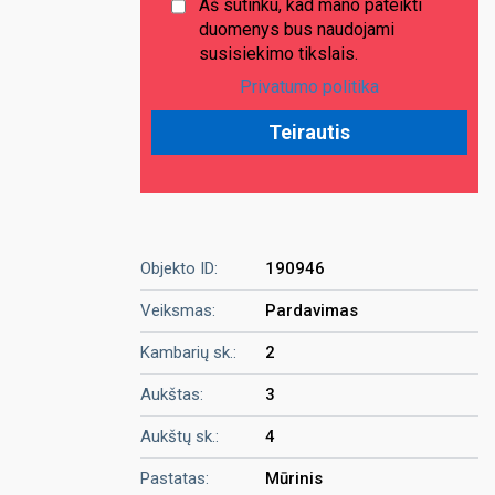
Aš sutinku, kad mano pateikti
duomenys bus naudojami
susisiekimo tikslais.
Privatumo politika
Objekto ID:
190946
Veiksmas:
Pardavimas
Kambarių sk.:
2
Aukštas:
3
Aukštų sk.:
4
Pastatas:
Mūrinis