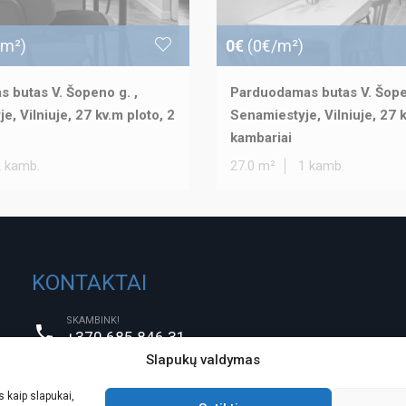
/m²)
0€
(0€/m²)
 butas V. Šopeno g. ,
Parduodamas butas V. Šope
e, Vilniuje, 27 kv.m ploto, 2
Senamiestyje, Vilniuje, 27 k
kambariai
2 kamb.
27.0 m²
1 kamb.
KONTAKTAI
SKAMBINK!
+370 685 846 31
Slapukų valdymas
PARAŠYK!
info@vilniaus-turtas.lt
 kaip slapukai,
ATVYKIT!