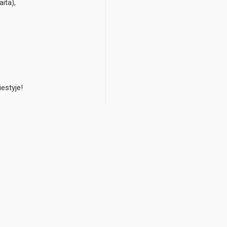
ita),
estyje!