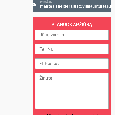
PARAŠYK!
mantas.sneideraitis@vilniausturtas.lt
PLANUOK APŽIŪRĄ