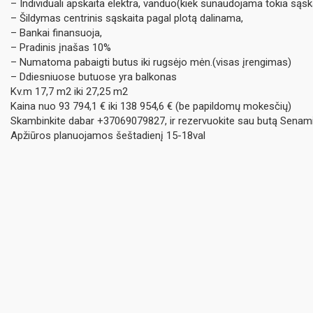
– Individuali apskaita elektra, vanduo(kiek sunaudojama tokia sąska
– Šildymas centrinis sąskaita pagal plotą dalinama,
– Bankai finansuoja,
– Pradinis įnašas 10%
– Numatoma pabaigti butus iki rugsėjo mėn.(visas įrengimas)
– Ddiesniuose butuose yra balkonas
Kv.m 17,7 m2 iki 27,25 m2
Kaina nuo 93 794,1 € iki 138 954,6 € (be papildomų mokesčių)
Skambinkite dabar +37069079827, ir rezervuokite sau butą Senami
Apžiūros planuojamos šeštadienį 15-18val