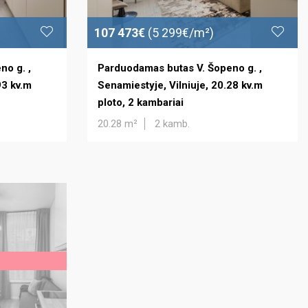
107 473€
(5 299€/m²)
no g. ,
Parduodamas butas V. Šopeno g. ,
93 kv.m
Senamiestyje, Vilniuje, 20.28 kv.m
ploto, 2 kambariai
20.28 m²
2 kamb.