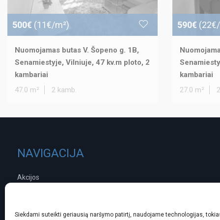
500€
(11€/m²)
590€
(22€
Nuomojamas butas V. Šopeno g. 1B,
Nuomojamas
Senamiestyje, Vilniuje, 47 kv.m ploto, 2
Senamiestyj
kambariai
kambariai
47.0 m²
2 kamb.
27.0 m²
NAVIGACIJA
Akcijos
Brokerio anketa
Norintiems parduoti
Norintiems pirkti
Siekdami suteikti geriausią naršymo patirtį, naudojame technologijas, tokias