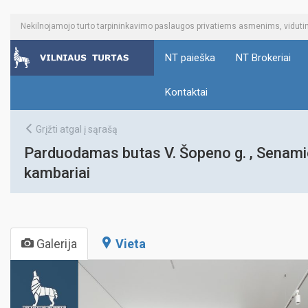
Nekilnojamojo turto tarpininkavimo paslaugos privatiems asmenims, vidu
NT paieška
NT Brokeriai
Kontaktai
Grįžti atgal į sąrašą
Parduodamas butas V. Šopeno g. , Senamies
kambariai
Galerija
Vieta