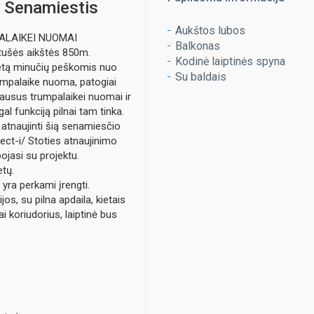
. Senamiestis
Aukštos lubos
PALAIKEI NUOMAI
Balkonas
otušės aikštės 850m.
Kodinė laiptinės spyna
etą minučių peškomis nuo
Su baldais
umpalaike nuoma, patogiai
lausus trumpalaikei nuomai ir
gal funkciją pilnai tam tinka.
s atnaujinti šią senamiesčio
nect-i/ Stoties atnaujinimo
bojasi su projektu.
etų.
 yra perkami įrengti.
s, su pilna apdaila, kietais
ai koriudorius, laiptinė bus