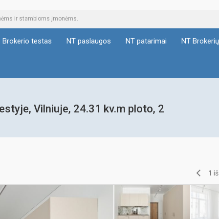
tinėms ir stambioms įmonėms.
Brokerio testas
NT paslaugos
NT patarimai
NT Brokeri
tyje, Vilniuje, 24.31 kv.m ploto, 2
1
i