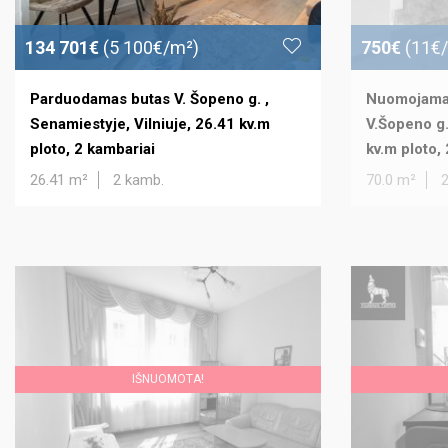
134 701€
(5 100€/m²)
750€
(11€
Parduodamas butas V. Šopeno g. ,
Nuomojamas
Senamiestyje, Vilniuje, 26.41 kv.m
V.Šopeno g.
ploto, 2 kambariai
kv.m ploto,
26.41 m²
2 kamb.
70.0 m²
IŠNUOMOTA!