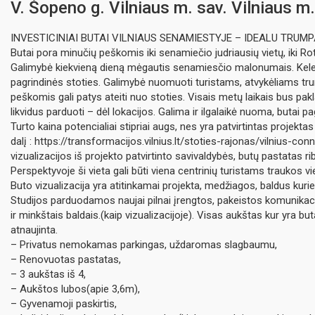
V. Šopeno g. Vilniaus m. sav. Vilniaus m
INVESTICINIAI BUTAI VILNIAUS SENAMIESTYJE – IDEALU TRUM
Butai pora minučių peškomis iki senamiečio judriausių vietų, iki R
Galimybė kiekvieną dieną mėgautis senamiesčio malonumais. Kel
pagrindinės stoties. Galimybė nuomuoti turistams, atvykėliams tr
peškomis gali patys ateiti nuo stoties. Visais metų laikais bus pak
likvidus parduoti – dėl lokacijos. Galima ir ilgalaikė nuoma, butai pa
Turto kaina potencialiai stipriai augs, nes yra patvirtintas projekta
dalį : https://transformacijos.vilnius.lt/stoties-rajonas/vilnius-con
vizualizacijos iš projekto patvirtinto savivaldybės, butų pastatas ri
Perspektyvoje ši vieta gali būti viena centrinių turistams traukos vi
Buto vizualizacija yra atitinkamai projekta, medžiagos, baldus kurie
Studijos parduodamos naujai pilnai įrengtos, pakeistos komunikacijo
ir minkštais baldais.(kaip vizualizacijoje). Visas aukštas kur yra but
atnaujinta.
– Privatus nemokamas parkingas, uždaromas slagbaumu,
– Renovuotas pastatas,
– 3 aukštas iš 4,
– Aukštos lubos(apie 3,6m),
– Gyvenamoji paskirtis,