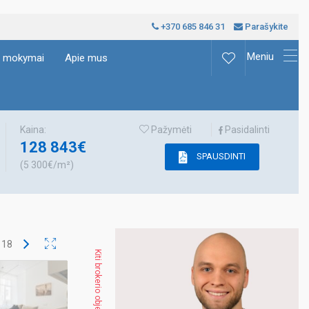
+370 685 846 31
Parašykite
Meniu
ų mokymai
Apie mus
Kaina:
Pažymėti
Pasidalinti
128 843€
SPAUSDINTI
(5 300€/m²)
š
18
Kiti brokerio objektai