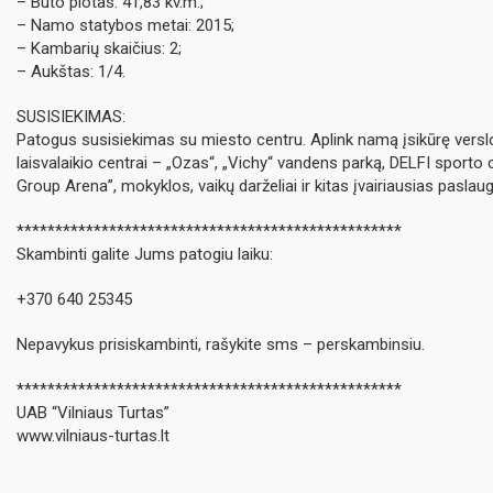
– Buto plotas: 41,83 kv.m.;
– Namo statybos metai: 2015;
– Kambarių skaičius: 2;
– Aukštas: 1/4.
SUSISIEKIMAS:
Patogus susisiekimas su miesto centru. Aplink namą įsikūrę verslo
laisvalaikio centrai – „Ozas“, „Vichy“ vandens parką, DELFI sporto 
Group Arena”, mokyklos, vaikų darželiai ir kitas įvairiausias paslaug
**************************************************
Skambinti galite Jums patogiu laiku:
+370 640 25345
Nepavykus prisiskambinti, rašykite sms – perskambinsiu.
**************************************************
UAB “Vilniaus Turtas”
www.vilniaus-turtas.lt