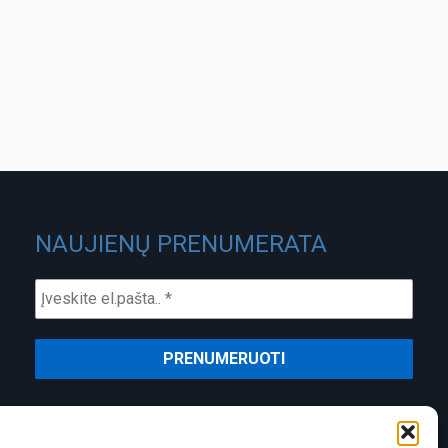
NAUJIENŲ PRENUMERATA
ĮMONĖS KODAS:
PVM MOKĖTOJO KODAS:
301488580
LT100003826418