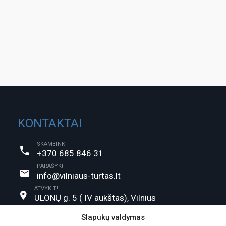
KONTAKTAI
SKAMBINK!
+370 685 846 31
PARAŠYK!
info@vilniaus-turtas.lt
ATVYKIT!
ULONŲ g. 5 ( IV aukštas), Vilnius
Slapukų valdymas