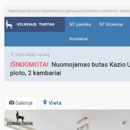
Nekilnojamojo turto tarpininkavimo paslaugos privatiems asmenims, vidu
NT paieška
NT Brokeriai
Kontaktai
Grįžti atgal į sąrašą
IŠNUOMOTA!
Nuomojamas butas Kazio Ulv
ploto, 2 kambariai
Galerija
Vieta