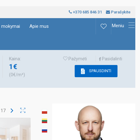
+370 685 846 31
Parašykite
Meniu
ų mokymai
Apie mus
Kaina:
Pažymėti
Pasidalinti
1€
SPAUSDINTI
(0€/m²)
š
17