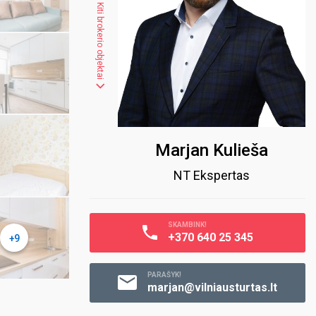
Kiti brokerio objektai
Marjan Kulieša
NT Ekspertas
SKAMBINK!
+370 640 25 345
+9
PARAŠYK!
marjan@vilniausturtas.lt