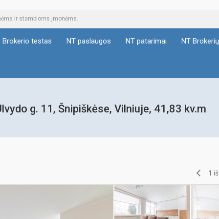
tinėms ir stambioms įmonėms.
Brokerio testas
NT paslaugos
NT patarimai
NT Brokeri
ydo g. 11, Šnipiškėse, Vilniuje, 41,83 kv.m
1
i