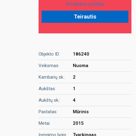
Privatumo politika
Objekto ID:
186240
Veiksmas:
Nuoma
Kambarių sk.:
2
Aukštas:
1
Aukštų sk.:
4
Pastatas:
Mūrinis
Metai:
2015
Įrengimo lygis:
Tvarkingas