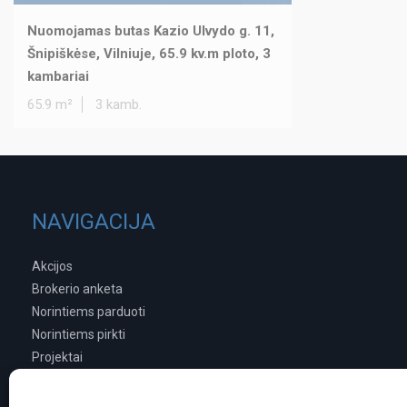
Nuomojamas butas Kazio Ulvydo g. 11,
Šnipiškėse, Vilniuje, 65.9 kv.m ploto, 3
kambariai
65.9 m²
3 kamb.
NAVIGACIJA
Akcijos
Brokerio anketa
Norintiems parduoti
Norintiems pirkti
Projektai
Interjero sprendimai
Kitos paslaugos