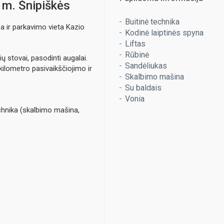
s m. Šnipiškės
Buitinė technika
a ir parkavimo vieta Kazio
Kodinė laiptinės spyna
Liftas
Rūbinė
ių stovai, pasodinti augalai.
Sandėliukas
 kilometro pasivaikščiojimo ir
Skalbimo mašina
Su baldais
Vonia
chnika (skalbimo mašina,