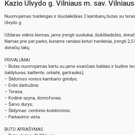
Kazio Ulvydo g. Vilniaus m. sav. Vilniau
Nuomojamas tvarkingas ir šiuolaikiškas 2 kambarių butas su teras
Ulvydo g.
Uždaras vidinis kiemas, jame įrengti suoliukai, šiukšliadėžės, dvirač
Namas prie pat parko, kuriame randasi keturi tvenkiniai, įrengti 2,5
dviračių takų.
PRIVALUMAI:
– Butas nuomojamas kartu su jame esančiais baldais ir buitine te
šaldytuvas, kaitlente, orkaitė, gartraukis);
– Šildomso vonios kambario grindys;
– Erdvi darbužinė;
– Terasa;
– Kodinė spyna, domofonas;
– Šarvo durys;
– Šildymas: centrinis-kolektorinis;
– Parkavimo vieta.
BUTO APRAŠYMAS: