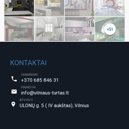
+51
KONTAKTAI
SKAMBINK!
+370 685 846 31
PARAŠYK!
info@vilniaus-turtas.lt
ATVYKIT!
ULONŲ g. 5 ( IV aukštas), Vilnius