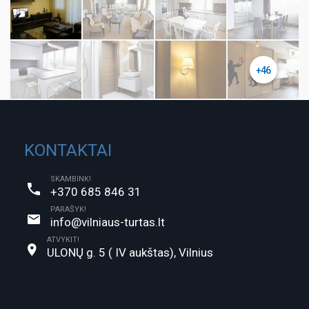
+46
KONTAKTAI
SKAMBINK!
+370 685 846 31
PARAŠYK!
info@vilniaus-turtas.lt
ATVYKIT!
ULONŲ g. 5 ( IV aukštas), Vilnius